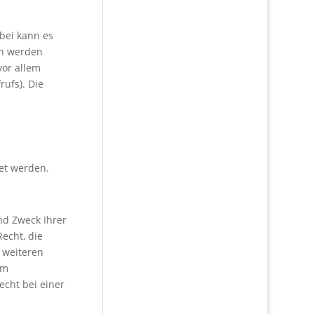
bei kann es
en werden
vor allem
rufs). Die
u
et werden.
nd Zweck Ihrer
echt, die
 weiteren
um
cht bei einer