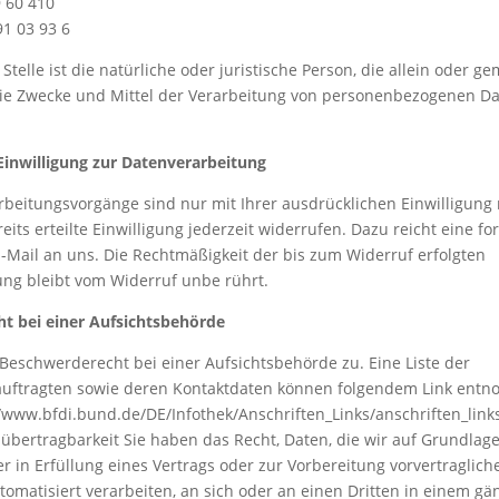
9 60 410
91 03 93 6
Stelle ist die natürliche oder juristische Person, die allein oder 
ie Zwecke und Mittel der Verarbeitung von personenbezogenen D
Einwilligung zur Datenverarbeitung
rbeitungsvorgänge sind nur mit Ihrer ausdrücklichen Einwilligung 
eits erteilte Einwilligung jederzeit widerrufen. Dazu reicht eine f
E-Mail an uns. Die Rechtmäßigkeit der bis zum Widerruf erfolgten
ng bleibt vom Widerruf unbe rührt.
t bei einer Aufsichtsbehörde
 Beschwerderecht bei einer Aufsichtsbehörde zu. Eine Liste der
uftragten sowie deren Kontaktdaten können folgendem Link ent
/www.bfdi.bund.de/DE/Infothek/Anschriften_Links/anschriften_link
übertragbarkeit Sie haben das Recht, Daten, die wir auf Grundlage
er in Erfüllung eines Vertrags oder zur Vorbereitung vorvertraglich
atisiert verarbeiten, an sich oder an einen Dritten in einem gä