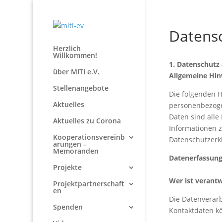
Datens
Herzlich
Willkommen!
1. Datenschutz 
über MITI e.V.
Allgemeine Hin
Stellenangebote
Die folgenden H
Aktuelles
personenbezoge
Daten sind alle
Aktuelles zu Corona
Informationen 
Kooperationsvereinb
Datenschutzerk
arungen –
Memoranden
Datenerfassung
Projekte
Wer ist verantw
Projektpartnerschaft
en
Die Datenverarb
Spenden
Kontaktdaten k