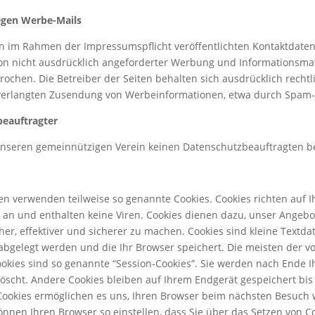
egen Werbe-Mails
n im Rahmen der Impressumspflicht veröffentlichten Kontaktdaten
n nicht ausdrücklich angeforderter Werbung und Informationsmat
rochen. Die Betreiber der Seiten behalten sich ausdrücklich rechtl
nverlangten Zusendung von Werbeinformationen, etwa durch Spam-E
beauftragter
unseren gemeinnützigen Verein keinen Datenschutzbeauftragten b
ten verwenden teilweise so genannte Cookies. Cookies richten auf
an und enthalten keine Viren. Cookies dienen dazu, unser Angebo
her, effektiver und sicherer zu machen. Cookies sind kleine Textdat
bgelegt werden und die Ihr Browser speichert. Die meisten der v
okies sind so genannte “Session-Cookies”. Sie werden nach Ende 
öscht. Andere Cookies bleiben auf Ihrem Endgerät gespeichert bis 
Cookies ermöglichen es uns, Ihren Browser beim nächsten Besuch 
önnen Ihren Browser so einstellen, dass Sie über das Setzen von C