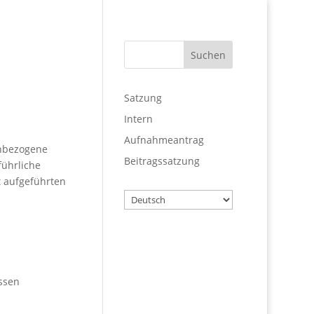
Satzung
Intern
Aufnahmeantrag
enbezogene
Beitragssatzung
führliche
 aufgeführten
Wählen
Sie
eine
Sprache
Benutzername
essen
Passwort