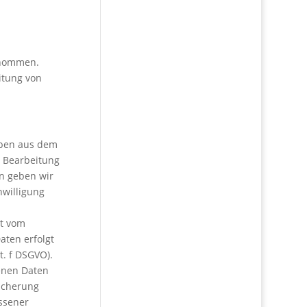
enommen.
eitung von
aben aus dem
s Bearbeitung
en geben wir
inwilligung
bt vom
aten erfolgt
t. f DSGVO).
enen Daten
eicherung
ossener