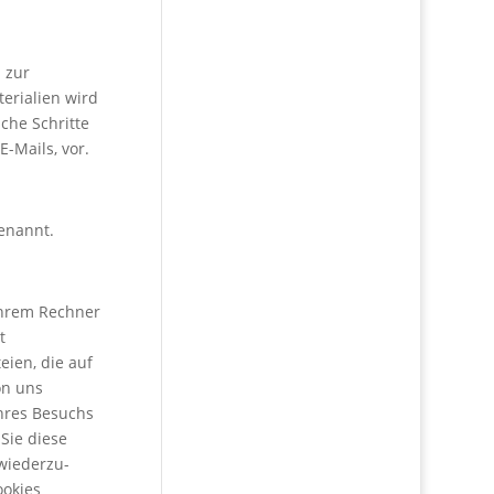
 zur
erialien wird
iche Schritte
-Mails, vor.
enannt.
 Ihrem Rechner
t
eien, die auf
on uns
Ihres Besuchs
Sie diese
wiederzu-
ookies