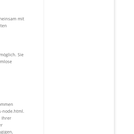
gemeinsam mit
aten
möglich. Sie
ormlose
nommen
s-node.html.
 Ihrer
er
ngigen,