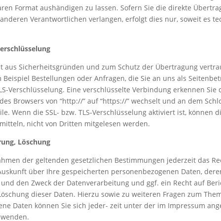
ren Format aushändigen zu lassen. Sofern Sie die direkte Übertr
anderen Verantwortlichen verlangen, erfolgt dies nur, soweit es t
Verschlüsselung
zt aus Sicherheitsgründen und zum Schutz der Übertragung vertra
m Beispiel Bestellungen oder Anfragen, die Sie an uns als Seitenbe
LS-Verschlüsselung. Eine verschlüsselte Verbindung erkennen Sie 
 des Browsers von “http://” auf “https://” wechselt und an dem Sch
ile. Wenn die SSL- bzw. TLS-Verschlüsselung aktiviert ist, können d
mitteln, nicht von Dritten mitgelesen werden.
rung, Löschung
ahmen der geltenden gesetzlichen Bestimmungen jederzeit das Re
 Auskunft über Ihre gespeicherten personenbezogenen Daten, dere
und den Zweck der Datenverarbeitung und ggf. ein Recht auf Beri
Löschung dieser Daten. Hierzu sowie zu weiteren Fragen zum The
ne Daten können Sie sich jeder- zeit unter der im Impressum an
 wenden.