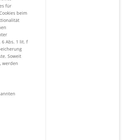
es für
 Cookies beim
tionalität
hen
hter
 Abs. 1 lit. f
Speicherung
ste. Soweit
n, werden
enannten