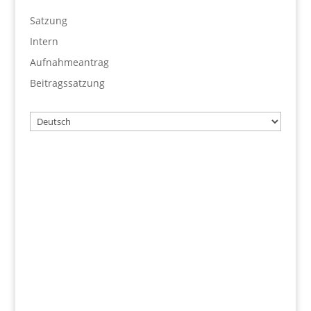
Satzung
Intern
Aufnahmeantrag
Beitragssatzung
Wählen
Sie
eine
Sprache
Benutzername
Passwort