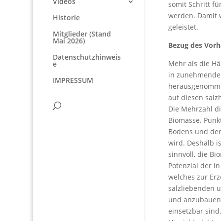
Videos
somit Schritt f
werden. Damit 
Historie
geleistet.
Mitglieder (Stand
Mai 2026)
Bezug des Vorha
Datenschutzhinweis
Mehr als die Hä
e
in zunehmendem
IMPRESSUM
herausgenommen
auf diesen salz
Die Mehrzahl di
Biomasse. Punk
Bodens und der 
wird. Deshalb 
sinnvoll, die B
Potenzial der i
welches zur Erz
salzliebenden 
und anzubauend
einsetzbar sind