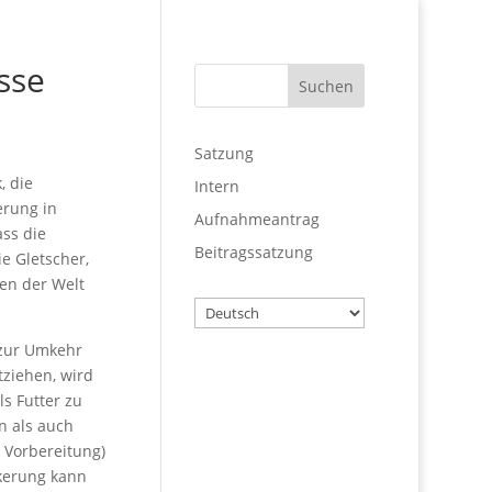
sse
Satzung
, die
Intern
erung in
Aufnahmeantrag
ass die
Beitragssatzung
ie Gletscher,
hen der Welt
Wählen
Sie
 zur Umkehr
eine
tziehen, wird
Sprache
Benutzername
s Futter zu
n als auch
n Vorbereitung)
lkerung kann
Passwort