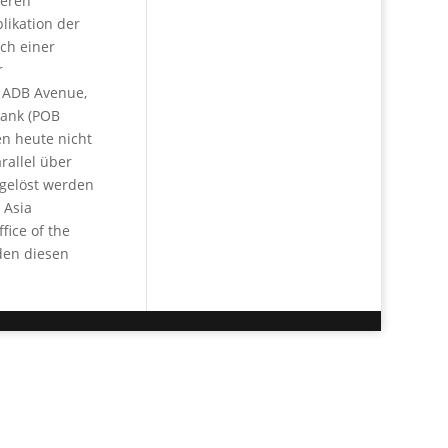
teren
likation der
och einer
r
6 ADB Avenue,
Bank (POB
en heute nicht
rallel über
 gelöst werden
 Asia
ice of the
den diesen