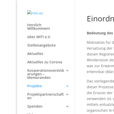
Einordn
Herzlich
Willkommen!
Bedeutung des 
über MITI e.V.
Motivation für 
Stellenangebote
Versalzung der 
Aktuelles
diesen Regionen
Winderosion des
Aktuelles zu Corona
was zur Erwärmu
Kooperationsvereinb
erkennbar (Mär
arungen –
Memoranden
Das vorliegende
Projekte
dieser Prozesse
die Erosion der
Projektpartnerschaft
en
verwenden ist, 
mittels entsalz
Spenden
organischen N-