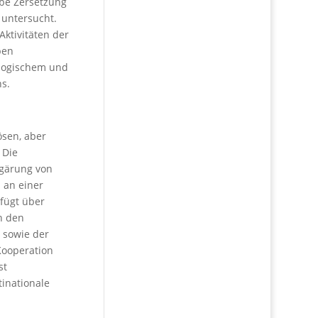
obe Zersetzung
 untersucht.
Aktivitäten der
ben
ologischem und
ns.
ösen, aber
 Die
rgärung von
 an einer
rfügt über
n den
 sowie der
Kooperation
st
inationale