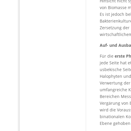
Hinsicht nicht 
von Biomasse mi
Es ist jedoch b
Bakterienkultur
Zersetzung der
wirtschaftliche
Auf- und Ausba
Für die
erste Ph
jede Seite hat 
usbekische Seit
Halophyten und 
Verwertung der 
umfangreiche K
Bereichen Mess
Vergärung von B
wird die Vorau
binationalen Ko
Ebene gehoben