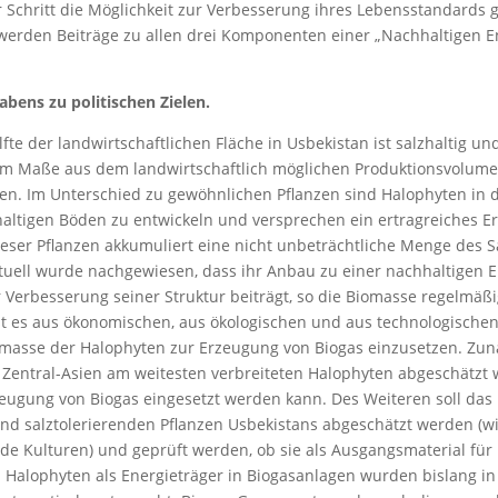
ür Schritt die Möglichkeit zur Verbesserung ihres Lebensstandards
werden Beiträge zu allen drei Komponenten einer „Nachhaltigen E
bens zu politischen Zielen.
lfte der landwirtschaftlichen Fläche in Usbekistan ist salzhaltig u
 Maße aus dem landwirtschaftlich möglichen Produktionsvolum
. Im Unterschied zu gewöhnlichen Pflanzen sind Halophyten in de
haltigen Böden zu entwickeln und versprechen ein ertragreiches 
eser Pflanzen akkumuliert eine nicht unbeträchtliche Menge des S
tuell wurde nachgewiesen, dass ihr Anbau zu einer nachhaltigen 
Verbesserung seiner Struktur beiträgt, so die Biomasse regelmäßi
ist es aus ökonomischen, aus ökologischen und aus technologisch
iomasse der Halophyten zur Erzeugung von Biogas einzusetzen. Zunä
n Zentral-Asien am weitesten verbreiteten Halophyten abgeschätzt
eugung von Biogas eingesetzt werden kann. Des Weiteren soll das 
und salztolerierenden Pflanzen Usbekistans abgeschätzt werden (
e Kulturen) und geprüft werden, ob sie als Ausgangsmaterial für
. Halophyten als Energieträger in Biogasanlagen wurden bislang in