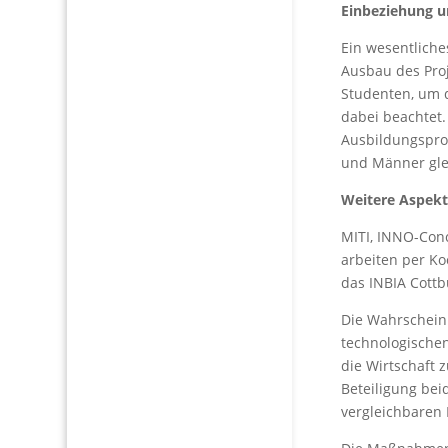
Einbeziehung un
Ein wesentliche
Ausbau des Proj
Studenten, um d
dabei beachtet.
Ausbildungspro
und Männer gle
Weitere Aspekt
MITI, INNO-Conc
arbeiten per K
das INBIA Cottb
Die Wahrscheinl
technologischen
die Wirtschaft 
Beteiligung be
vergleichbaren 