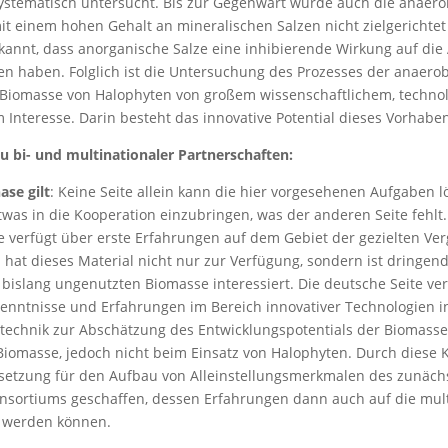
systematisch untersucht. Bis zur Gegenwart wurde auch die anaer
t einem hohen Gehalt an mineralischen Salzen nicht zielgerichtet
ekannt, dass anorganische Salze eine inhibierende Wirkung auf die 
en haben. Folglich ist die Untersuchung des Prozesses der anaero
 Biomasse von Halophyten von großem wissenschaftlichem, techn
m Interesse. Darin besteht das innovative Potential dieses Vorhabe
u bi- und multinationaler Partnerschaften:
ase gilt
: Keine Seite allein kann die hier vorgesehenen Aufgaben l
etwas in die Kooperation einzubringen, was der anderen Seite fehlt.
e verfügt über erste Erfahrungen auf dem Gebiet der gezielten Ve
hat dieses Material nicht nur zur Verfügung, sondern ist dringend
bislang ungenutzten Biomasse interessiert. Die deutsche Seite ve
enntnisse und Erfahrungen im Bereich innovativer Technologien i
technik zur Abschätzung des Entwicklungspotentials der Biomasse
iomasse, jedoch nicht beim Einsatz von Halophyten. Durch diese 
ssetzung für den Aufbau von Alleinstellungsmerkmalen des zunäch
nsortiums geschaffen, dessen Erfahrungen dann auch auf die mult
 werden können.