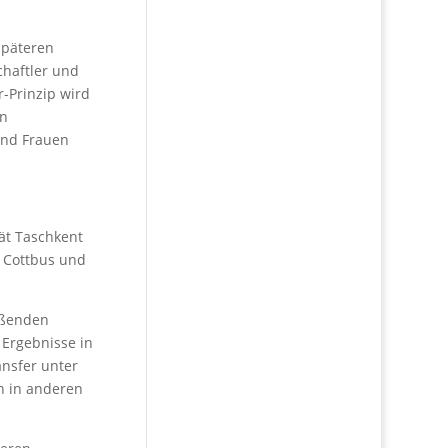
späteren
chaftler und
-Prinzip wird
en
ind Frauen
ät Taschkent
 Cottbus und
ießenden
 Ergebnisse in
ansfer unter
h in anderen