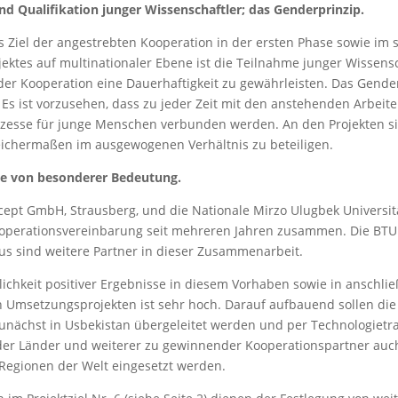
d Qualifikation junger Wissenschaftler; das Genderprinzip.
s Ziel der angestrebten Kooperation in der ersten Phase sowie im 
ektes auf multinationaler Ebene ist die Teilnahme junger Wissens
er Kooperation eine Dauerhaftigkeit zu gewährleisten. Das Gender
 Es ist vorzusehen, dass zu jeder Zeit mit den anstehenden Arbeit
zesse für junge Menschen verbunden werden. An den Projekten s
ichermaßen im ausgewogenen Verhältnis zu beteiligen.
e von besonderer Bedeutung.
ept GmbH, Strausberg, und die Nationale Mirzo Ulugbek Universit
ooperationsvereinbarung seit mehreren Jahren zusammen. Die BTU
us sind weitere Partner in dieser Zusammenarbeit.
ichkeit positiver Ergebnisse in diesem Vorhaben sowie in anschl
 Umsetzungsprojekten ist sehr hoch. Darauf aufbauend sollen die
zunächst in Usbekistan übergeleitet werden und per Technologietr
ider Länder und weiterer zu gewinnender Kooperationspartner auc
Regionen der Welt eingesetzt werden.