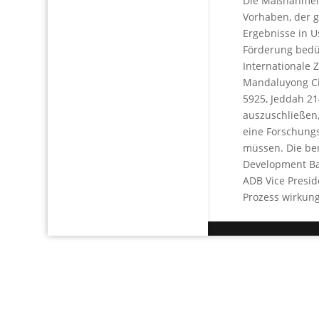
Die Maßnahmen i
Vorhaben, der 
Ergebnisse in U
Förderung bedür
Internationale 
Mandaluyong Cit
5925, Jeddah 21
auszuschließen,
eine Forschung
müssen. Die ber
Development Ban
ADB Vice Presi
Prozess wirkung