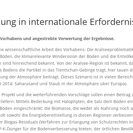
ung in internationale Erforderni
Vorhabens und angestrebte Verwertung der Ergebnisse.
die wissenschaftliche Arbeit des Vorhabens: Die Aralseeproblematik
Böden, die klimarelevante Winderosion der Böden und die Entvölk
 sind hinreichend bekannt. Von der Aralsee-Region ist bekannt, d
 Bodens die Partikel in das Tientschan-Gebirge trägt, hier tauen d
ng der Atmosphäre beiträgt. Dieses Szenario ist in vielen Bereic
z 2014: Saharasand und Staub in der Atmosphäre über Europa).
 Projekt und die weiterführenden Vorschläge sollen einen Beitrag
 liefern: Mittels Bedeckung mit Halophyten, die Salz dem Boden en
 Böden eingeschränkt; die Biomasse, die weder als Nahrung noch al
soll sowohl die Energiebereitstellung in diesen Regionen verbesser
ter Biogas-Residuals (Verfahren zur Erlangung von Schutzrechten i
P-K-Dünger für die Bodenverbesserung bieten; der örtlichen Bevö