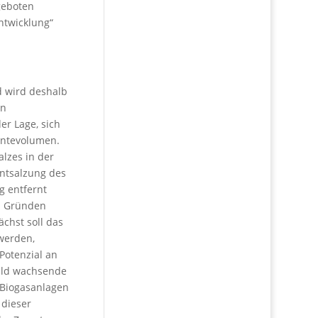
 geboten
ntwicklung“
nd wird deshalb
en
r Lage, sich
Erntevolumen.
alzes in der
Entsalzung des
g entfernt
en Gründen
chst soll das
 werden,
Potenzial an
wild wachsende
 Biogasanlagen
 dieser