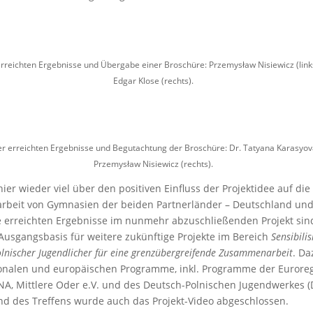
erreichten Ergebnisse und Übergabe einer Broschüre: Przemysław Nisiewicz (links
Edgar Klose (rechts).
er erreichten Ergebnisse und Begutachtung der Broschüre: Dr. Tatyana Karasyova
Przemysław Nisiewicz (rechts).
ier wieder viel über den positiven Einfluss der Projektidee auf di
beit von Gymnasien der beiden Partnerländer – Deutschland und
e erreichten Ergebnisse im nunmehr abzuschließenden Projekt sin
usgangsbasis für weitere zukünftige Projekte im Bereich
Sensibili
lnischer Jugendlicher für eine grenzübergreifende Zusammenarbeit
. Da
ionalen und europäischen Programme, inkl. Programme der Eurore
A, Mittlere Oder e.V. und des Deutsch-Polnischen Jugendwerkes (
d des Treffens wurde auch das Projekt-Video abgeschlossen.