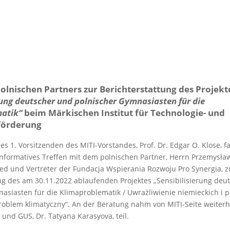
olnischen Partners zur Berichterstattung des Projekt
rung deutscher und polnischer Gymnasiasten für die
atik“
beim Märkischen Institut für Technologie- und
förderung
es 1. Vorsitzenden des MITI-Vorstandes, Prof. Dr. Edgar O. Klose, 
informatives Treffen mit dem polnischen Partner, Herrn Przemysław
ed und Vertreter der Fundacja Wspierania Rozwoju Pro Synergia, z
ng des am 30.11.2022 ablaufenden Projektes „Sensibilisierung deu
asiasten für die Klimaproblematik / Uwrażliwienie niemieckich i p
problem klimatyczny“. An der Beratung nahm von MITI-Seite weiterh
und GUS, Dr. Tatyana Karasyova, teil.