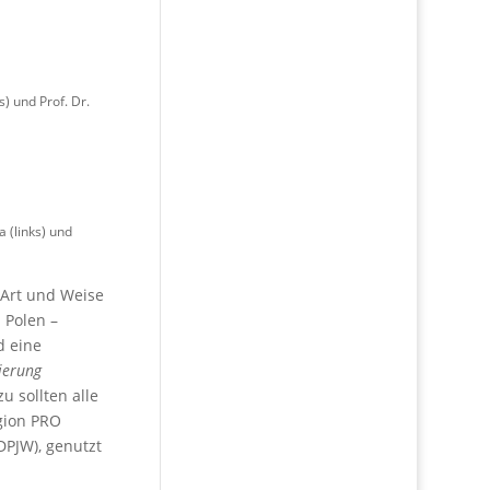
) und Prof. Dr.
 (links) und
e Art und Weise
 Polen –
d eine
sierung
zu sollten alle
gion PRO
DPJW), genutzt