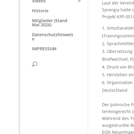
Videos
Laut der Verei
Synergia hatte
Historie
Projekt KPF-051
Mitglieder (Stand
Mai 2026)
Simultandol
Datenschutzhinweis
(Trainingssemin
e
Sprachmittle
IMPRESSUM
Übersetzung 
Briefwechsel, F
Druck von Br
Herstellen ei
Organisation
Deutschland
Der polnische P
termingerecht zu
Während des Tr
ausgedruckte B
EGN Neuenhagen