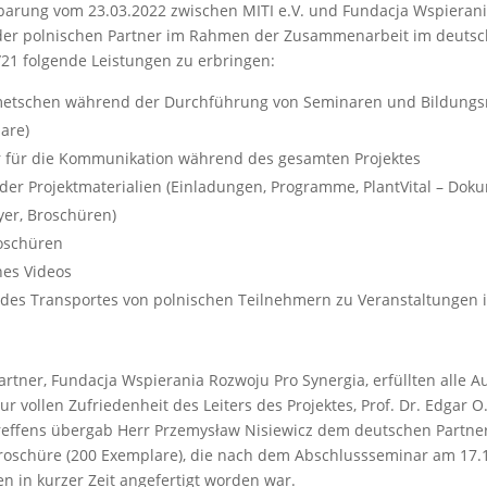
nbarung vom 23.03.2022 zwischen MITI e.V. und Fundacja Wspieran
 der polnischen Partner im Rahmen der Zusammenarbeit im deutsc
/21 folgende Leistungen zu erbringen:
metschen während der Durchführung von Seminaren und Bildun
are)
r für die Kommunikation während des gesamten Projektes
der Projektmaterialien (Einladungen, Programme, PlantVital – Doku
lyer, Broschüren)
oschüren
nes Videos
 des Transportes von polnischen Teilnehmern zu Veranstaltungen 
artner, Fundacja Wspierania Rozwoju Pro Synergia, erfüllten alle 
r vollen Zufriedenheit des Leiters des Projektes, Prof. Dr. Edgar O.
effens übergab Herr Przemysław Nisiewicz dem deutschen Partner 
roschüre (200 Exemplare), die nach dem Abschlussseminar am 17.
 in kurzer Zeit angefertigt worden war.