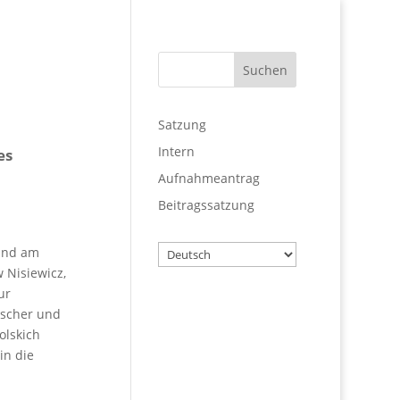
Satzung
Intern
es
Aufnahmeantrag
Beitragssatzung
Wählen
fand am
Sie
 Nisiewicz,
eine
ur
Sprache
tscher und
Benutzername
olskich
in die
Passwort