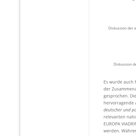
Diskussion der 
Diskussion d
Es wurde auch h
der Zusammenar
gesprochen. Di
hervorragende A
deutscher und po
relevanten nat
EUROPA VIADRIN
werden. Währen