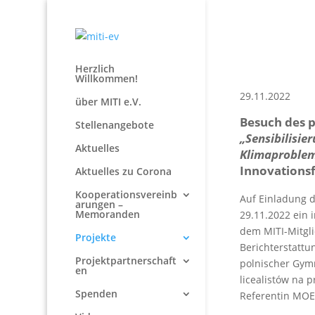
Herzlich
Willkommen!
29.11.2022
über MITI e.V.
Besuch des p
Stellenangebote
„Sensibilisie
Aktuelles
Klimaproblem
Innovations
Aktuelles zu Corona
Kooperationsvereinb
Auf Einladung d
arungen –
Memoranden
29.11.2022 ein 
dem MITI-Mitgli
Projekte
Berichterstattu
Projektpartnerschaft
polnischer Gymn
en
licealistów na 
Spenden
Referentin MOE 