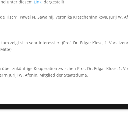
sind unter diesem
Link
dargestellt
de Tisch“: Pawel N. Sawalnij, Veronika Krascheninnikova, Jurij W. A
ikum zeigt sich sehr interessiert (Prof. Dr. Edgar Klose, 1. Vorsitzen
 Mitte).
h über zukünftige Kooperation zwischen Prof. Dr. Edgar Klose, 1. V
errn Juriji W. Afonin, Mitglied der Staatsduma.