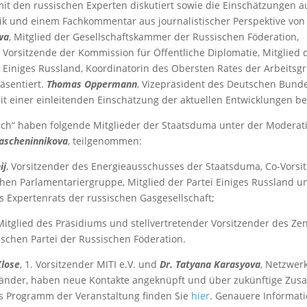
t den russischen Experten diskutiert sowie die Einschätzungen a
tik und einem Fachkommentar aus journalistischer Perspektive vo
wa
, Mitglied der Gesellschaftskammer der Russischen Föderation,
e Vorsitzende der Kommission für Öffentliche Diplomatie, Mitglied
i Einiges Russland, Koordinatorin des Obersten Rates der Arbeitsg
räsentiert.
Thomas Oppermann
, Vizepräsident des Deutschen Bunde
t einer einleitenden Einschätzung der aktuellen Entwicklungen be
ch“ haben folgende Mitglieder der Staatsduma unter der Moderat
ascheninnikova
, teilgenommen:
ij
, Vorsitzender des Energieausschusses der Staatsduma, Co-Vorsi
hen Parlamentariergruppe, Mitglied der Partei Einiges Russland u
s Expertenrats der russischen Gasgesellschaft;
 Mitglied des Präsidiums und stellvertretender Vorsitzender des Ze
schen Partei der Russischen Föderation.
Klose
, 1. Vorsitzender MITI e.V. und
Dr. Tatyana Karasyova
, Netzwe
änder, haben neue Kontakte angeknüpft und über zukünftige Zu
s Programm der Veranstaltung finden Sie
hier
. Genauere Informat