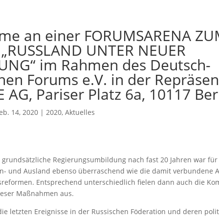
hme an einer FORUMSARENA Z
 „RUSSLAND UNTER NEUER
UNG“ im Rahmen des Deutsch-
hen Forums e.V. in der Repräse
 AG, Pariser Platz 6a, 10117 Berl
eb. 14, 2020
|
2020
,
Aktuelles
 grundsätzliche Regierungsumbildung nach fast 20 Jahren war für
In- und Ausland ebenso überraschend wie die damit verbundene
sreformen. Entsprechend unterschiedlich fielen dann auch die K
ieser Maßnahmen aus.
ie letzten Ereignisse in der Russischen Föderation und deren poli