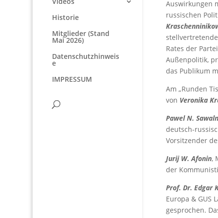
Videos
Auswirkungen mi
russischen Poli
Historie
Kraschenniniko
Mitglieder (Stand
stellvertretend
Mai 2026)
Rates der Parte
Datenschutzhinweis
Außenpolitik, p
e
das Publikum mi
IMPRESSUM
Am „Runden Tis
von
Veronika Kr
Pawel N. Sawaln
deutsch-russisc
Vorsitzender de
Jurij W. Afonin
,
der Kommunisti
Prof. Dr. Edgar 
Europa & GUS L
gesprochen. Da