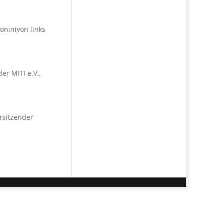
fonin(von links
der MITI e.V.,
orsitzender