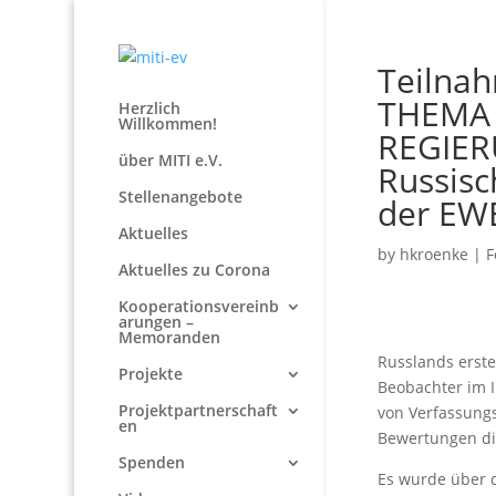
Teilna
THEMA
Herzlich
Willkommen!
REGIER
über MITI e.V.
Russisc
Stellenangebote
der EWE
Aktuelles
by
hkroenke
|
F
Aktuelles zu Corona
Kooperationsvereinb
arungen –
Memoranden
Russlands erste
Projekte
Beobachter im 
Projektpartnerschaft
von Verfassung
en
Bewertungen d
Spenden
Es wurde über d