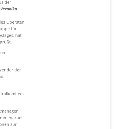
us der
n
Veronika
 des Obersten
ruppe für
stages, hat
grüßt.
ion
tzender der
nd
ntralkomitees
rkmanager
sammenarbeit
ionen zur