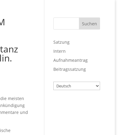
UM
Satzung
ntanz
Intern
in.
Aufnahmeantrag
Beitragssatzung
Wählen
Sie
 die meisten
eine
 Ankündigung
Sprache
Benutzername
ommentare und
tische
Passwort