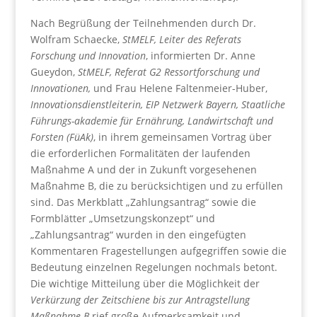
Nach Begrüßung der Teilnehmenden durch Dr.
Wolfram Schaecke,
StMELF, Leiter des Referats
Forschung und Innovation
, informierten Dr. Anne
Gueydon,
StMELF, Referat G2 Ressortforschung und
Innovationen,
und Frau Helene Faltenmeier-Huber,
Innovationsdienstleiterin, EIP Netzwerk Bayern, Staatliche
Führungs-akademie für Ernährung, Landwirtschaft und
Forsten (FüAk)
, in ihrem gemeinsamen Vortrag über
die erforderlichen Formalitäten der laufenden
Maßnahme A und der in Zukunft vorgesehenen
Maßnahme B, die zu berücksichtigen und zu erfüllen
sind. Das Merkblatt „Zahlungsantrag“ sowie die
Formblätter „Umsetzungskonzept“ und
„Zahlungsantrag“ wurden in den eingefügten
Kommentaren Fragestellungen aufgegriffen sowie die
Bedeutung einzelnen Regelungen nochmals betont.
Die wichtige Mitteilung über die Möglichkeit der
Verkürzung der Zeitschiene bis zur Antragstellung
Maßnahme B
rief große Aufmerksamkeit und