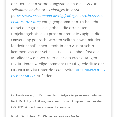
der Deutschen Vernetzungsstelle an die OGs zur
Teilnahme an den DLG Feldtagen
in
2024
(
https://www.schaumann.de/dlg-feldtage-2024-in-59597-
erwitte-1827.htm
)
entgegengenommen. Es besteht
dabei eine gute Gelegenheit, die erreichten
Projektergebnisse zu präsentieren, die zügig in die
Umsetzung gebracht werden sollten, sowie mit der
landwirtschaftlichen Praxis in den Austausch zu
kommen.Von der Seite OG BIOORG haben fast alle
Mitglieder – die Vertreter aller am Projekt tätigen
Institutionen – teilgenommen: Die Mitgliederliste der
OG BIOORG ist unter der Web.Seite
https://www.miti-
ev.de/2346-2/
zu finden.
Online-Meeting im Rahmen des EIP-Agri-Programmes zwischen
Prof. Dr. Edgar O. Klose, verantwortlicher Ansprechpartner der
OG BIOORG und den anderen Teilnehmern
Prof. Dr. Edgar O. Klose,
verantwortlicher