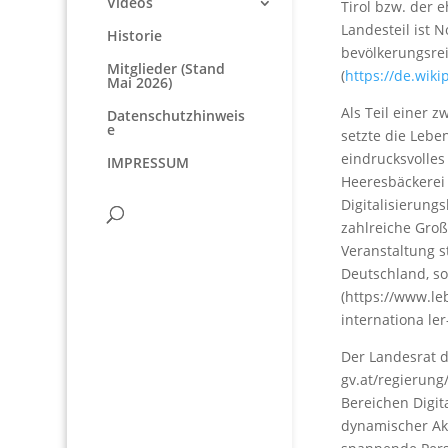
Videos
Tirol bzw. der 
Landesteil ist 
Historie
bevölkerungsreic
Mitglieder (Stand
(
https://de.wiki
Mai 2026)
Als Teil einer 
Datenschutzhinweis
e
setzte die Lebe
eindrucksvolles
IMPRESSUM
Heeresbäckerei
Digitalisierungs
zahlreiche Groß
Veranstaltung s
Deutschland, s
(https://www.le
internationa ler
Der Landesrat d
gv.at/regierung
Bereichen Digit
dynamischer Ak