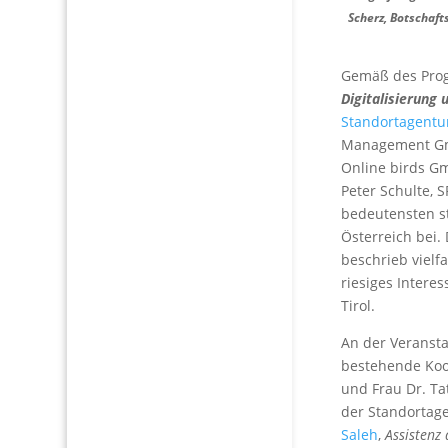
Scherz, Botschaft
Gemäß des Pr
Digitalisierung
Standortagentu
Management GmbH
Online birds Gm
Peter Schulte, 
bedeutensten s
Österreich bei.
beschrieb vielf
riesiges Intere
T
An der Veranst
bestehende Koop
und Frau Dr. Ta
der Standortag
Saleh
,
Assistenz