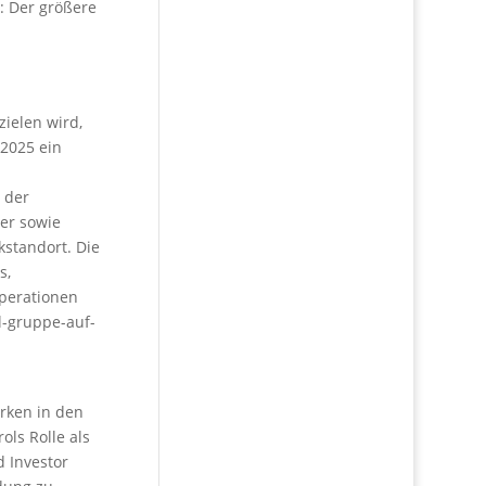
n: Der größere
ielen wird,
 2025 ein
 der
cer sowie
kstandort. Die
s,
operationen
l-gruppe-auf-
ärken in den
ols Rolle als
 Investor