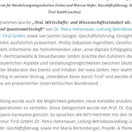
srat für Handelsangelegenheiten (links) und Marcus Hofer, Geschäftsführung, 
Tirol GmbH (rechts).
ogrammes wurde
„Tirol. Wirtschafts- und Wissenschaftsstandort als 
 und Quantenwirtschaft“
von
Dr. Petra Hohenauer, Leitung Betriebsa
r Tirol GmbH,
sowie von Jasmin Güngör, Geschäftsführung, Onsigh
, ausführlich präsentiert. Phillip Sebastian Ingenillem, Gesells
bH, informierte die Teilnehmenden über „eine digitale Erfolgsges
SP- Rechtsanwälte & Steuerberater GmbH, brachte den Zuhörern di
teuerlichen Aspekte und Gestaltungsmöglichkeiten zwischen Deut
 Der Moderator des Events und Inhaber der ivato GmbH, Herr Matth
arbig in seinem Vortrag „Interaktive Reise durch Tirol“ und weckte 
sse am präsentierten österreichischen Bundesland
irol.
altung wurde auch die Möglichkeit geboten, neue Kontakte anzukn
erationen zu vertiefen. Diese Gelegenheit wurde von Prof. Dr. Ed
tyana Karasyova genutzt: So sprachen die MITI-Vertreter mit den V
entur Tirol GmbH, Dr. Petra Hohenauer,
Leitung Betriebsansiedlung
, 
 der Geschäftsführung
, sowie mit Maria Wirtenberger,
Projekt- & The