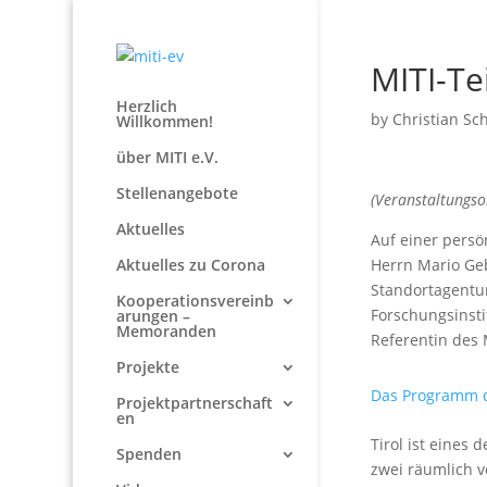
MITI-Te
Herzlich
by
Christian Sc
Willkommen!
über MITI e.V.
Stellenangebote
(Veranstaltungso
Aktuelles
Auf einer persö
Aktuelles zu Corona
Herrn Mario Geb
Standortagentur 
Kooperationsvereinb
Forschungsinsti
arungen –
Memoranden
Referentin des 
Projekte
Das Programm d
Projektpartnerschaft
en
Tirol ist eines
Spenden
zwei räumlich v