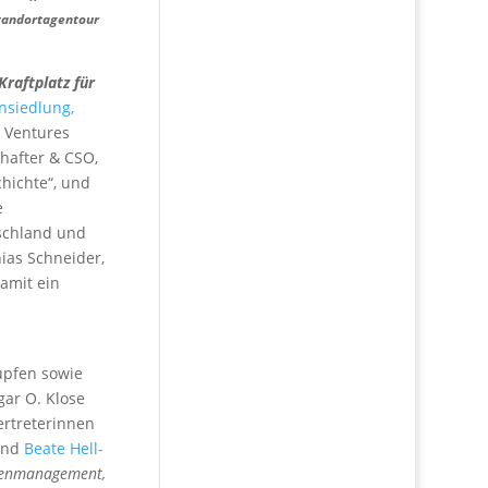
Standortagentour
Kraftplatz für
nsiedlung,
t Ventures
chafter & CSO,
chichte“, und
e
schland und
ias Schneider,
damit ein
üpfen sowie
gar O. Klose
ertreterinnen
und
Beate Hell-
menmanagement,