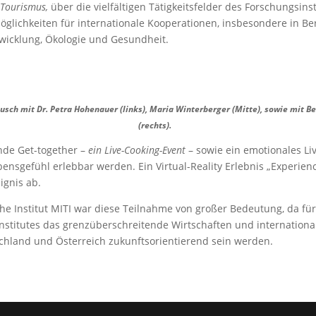
 Tourismus,
über die vielfältigen Tätigkeitsfelder des Forschungsinst
öglichkeiten für internationale Kooperationen, insbesondere in Be
wicklung, Ökologie und Gesundheit.
ch mit Dr. Petra Hohenauer (links), Maria Winterberger (Mitte), sowie mit Be
(rechts).
nde Get-together –
ein Live-Cooking-Event
– sowie ein emotionales Li
bensgefühl erlebbar werden. Ein Virtual-Reality Erlebnis „Experienc
ignis ab.
he Institut MITI war diese Teilnahme von großer Bedeutung, da für
Institutes das grenzüberschreitende Wirtschaften und internationa
chland und Österreich zukunftsorientierend sein werden.