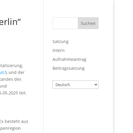
rlin“
Satzung
Intern
Aufnahmeantrag
talisierung,
Beitragssatzung
at/
), und der
standes des
Wählen
 und
Sie
.05.2025 teil.
eine
Sprache
Benutzername
Es besteht aus
Alpenregion
Passwort