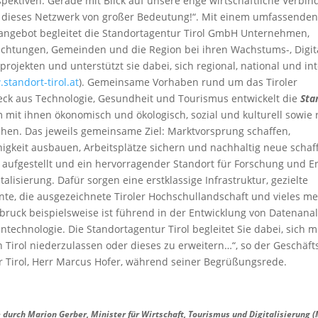
ektiven. Gerade mit Blick auf unsere enge wirtschaftliche Verbi
t dieses Netzwerk von großer Bedeutung!“. Mit einem umfassende
sangebot begleitet die Standortagentur Tirol GmbH Unternehmen,
chtungen, Gemeinden und die Region bei ihren Wachstums-, Digita
ojekten und unterstützt sie dabei, sich regional, national und int
standort-tirol.at
). Gemeinsame Vorhaben rund um das Tiroler
ck aus Technologie, Gesundheit und Tourismus entwickelt die
Sta
mit ihnen ökonomisch und ökologisch, sozial und kulturell sowie 
chen. Das jeweils gemeinsame Ziel: Marktvorsprung schaffen,
gkeit ausbauen, Arbeitsplätze sichern und nachhaltig neue schaffe
nt aufgestellt und ein hervorragender Standort für Forschung und 
talisierung. Dafür sorgen eine erstklassige Infrastruktur, gezielte
te, die ausgezeichnete Tiroler Hochschullandschaft und vieles me
sbruck beispielsweise ist führend in der Entwicklung von Datenana
technologie. Die Standortagentur Tirol begleitet Sie dabei, sich m
Tirol niederzulassen oder dieses zu erweitern…“, so der Geschäft
 Tirol, Herr Marcus Hofer, während seiner Begrüßungsrede.
durch Marion Gerber, Minister für Wirtschaft, Tourismus und Digitalisierung (