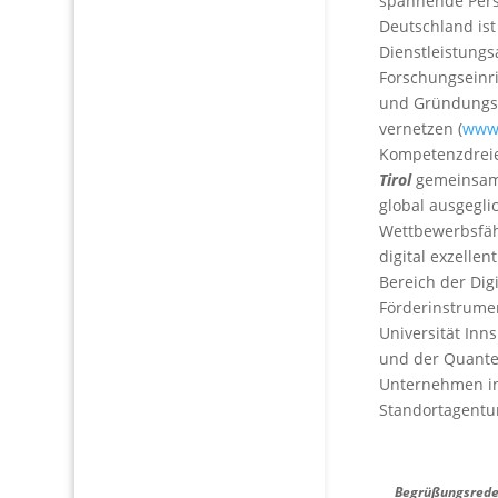
spannende Persp
Deutschland is
Dienstleistung
Forschungseinri
und Gründungspr
vernetzen (
www.
Kompetenzdreie
Tirol
gemeinsam 
global ausgegli
Wettbewerbsfähi
digital exzelle
Bereich der Digi
Förderinstrumen
Universität Inn
und der Quanten
Unternehmen in 
Standortagentur
Begrüßungsrede 