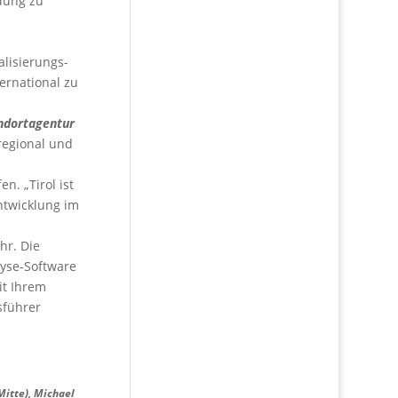
ndung zu
n
lisierungs-
ernational zu
ndortagentur
regional und
n. „Tirol ist
Entwicklung im
hr. Die
lyse-Software
it Ihrem
sführer
Mitte), Michael