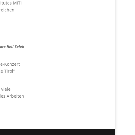
itutes MITI
reichen
ate Hell-Saleh
ve-Konzert
e Tirol“
 viele
les Arbeiten