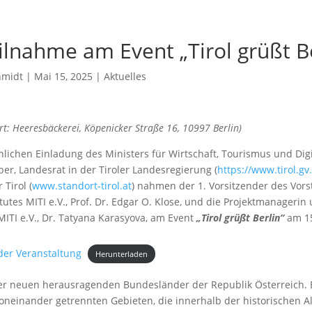
ilnahme am Event „Tirol grüßt Be
hmidt
|
Mai 15, 2025
|
Aktuelles
rt:
Heeresbäckerei, Köpenicker Straße 16, 10997 Berlin)
nlichen Einladung des Ministers für Wirtschaft, Tourismus und Digi
er, Landesrat in der Tiroler Landesregierung (
https://www.tirol.gv.
Tirol (
www.standort-tirol.at
) nahmen der 1. Vorsitzender des Vor
tutes MITI e.V., Prof. Dr. Edgar O. Klose, und die Projektmanagerin
MITI e.V., Dr. Tatyana Karasyova, am Event
„Tirol grüßt Berlin“
am 15
er Veranstaltung
Herunterladen
 der neuen herausragenden Bundesländer der Republik Österreich. 
oneinander getrennten Gebieten, die innerhalb der historischen 