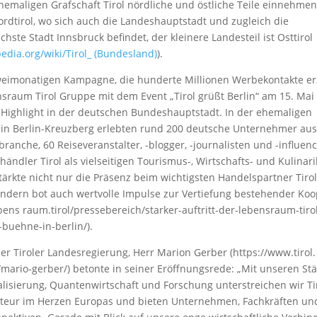
ehemaligen Grafschaft Tirol nördliche und östliche Teile einnehme
Nordtirol, wo sich auch die Landeshauptstadt und zugleich die
hste Stadt Innsbruck befindet, der kleinere Landesteil ist Osttirol
pedia.org/wiki/Tirol_ (Bundesland)
).
zweimonatigen Kampagne, die hunderte Millionen Werbekontakte erz
nsraum Tirol Gruppe mit dem Event „Tirol grüßt Berlin“ am 15. Mai
 Highlight in der deutschen Bundeshauptstadt. In der ehemaligen
 in Berlin-Kreuzberg erlebten rund 200 deutsche Unternehmer aus
branche, 60 Reiseveranstalter, -blogger, -journalisten und -influen
händler Tirol als vielseitigen Tourismus-, Wirtschafts- und Kulinari
tärkte nicht nur die Präsenz beim wichtigsten Handelspartner Tirol
ondern bot auch wertvolle Impulse zur Vertiefung bestehender Ko
bens raum.tirol/pressebereich/starker-auftritt-der-lebensraum-tiro
-buehne-in-berlin/).
er Tiroler Landesregierung, Herr Marion Gerber (https://www.tirol.
/mario-gerber/) betonte in seiner Eröffnungsrede: „Mit unseren St
alisierung, Quantenwirtschaft und Forschung unterstreichen wir Tir
teur im Herzen Europas und bieten Unternehmen, Fachkräften und