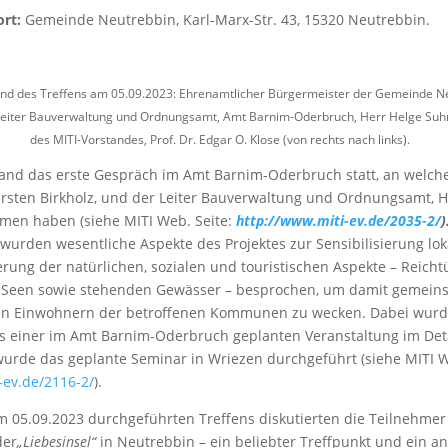
rt:
Gemeinde Neutrebbin, Karl-Marx-Str. 43, 15320 Neutrebbin.
d des Treffens am 05.09.2023: Ehrenamtlicher Bürgermeister der Gemeinde Ne
eiter Bauverwaltung und Ordnungsamt, Amt Barnim-Oderbruch, Herr Helge Suhr,
des MITI-Vorstandes, Prof. Dr. Edgar O. Klose (von rechts nach links).
and das erste Gespräch im Amt Barnim-Oderbruch statt, an welch
rsten Birkholz, und der Leiter Bauverwaltung und Ordnungsamt, H
mmen haben (siehe MITI Web. Seite:
http://www.miti-ev.de/2035-2/
)
 wurden wesentliche Aspekte des Projektes zur Sensibilisierung lok
erung der natürlichen, sozialen und touristischen Aspekte – Reich
Seen sowie stehenden Gewässer – besprochen, um damit gemeinsa
den Einwohnern der betroffenen Kommunen zu wecken. Dabei wurd
 einer im Amt Barnim-Oderbruch geplanten Veranstaltung im Detai
urde das geplante Seminar in Wriezen durchgeführt (siehe MITI W
-ev.de/2116-2/
).
05.09.2023 durchgeführten Treffens diskutierten die Teilnehmer 
der
„Liebesinsel“
in Neutrebbin – ein beliebter Treffpunkt und ein a