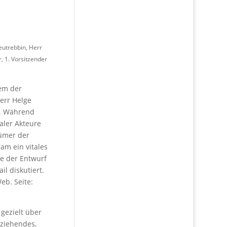
utrebbin, Herr
 1. Vorsitzender
em der
err Helge
.
Während
aler Akteure
tümer der
m ein vitales
e der Entwurf
l diskutiert.
eb. Seite:
gezielt über
nziehendes,