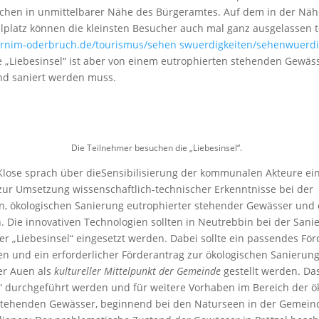
tzchen in unmittelbarer Nähe des Bürgeramtes. Auf dem in der Nä
lplatz können die kleinsten Besucher auch mal ganz ausgelassen 
arnim-oderbruch.de/tourismus/sehen swuerdigkeiten/sehenwuerdig
ie „Liebesinsel“ ist aber von einem eutrophierten stehenden Gewä
nd saniert werden muss.
Die Teilnehmer besuchen die „Liebesinsel“.
 Klose sprach über dieSensibilisierung der kommunalen Akteure ein
ur Umsetzung wissenschaftlich-technischer Erkenntnisse bei der
n, ökologischen Sanierung eutrophierter stehender Gewässer und 
 Die innovativen Technologien sollten in Neutrebbin bei der Sani
r „Liebesinsel“ eingesetzt werden. Dabei sollte ein passendes F
n und ein erforderlicher Förderantrag zur ökologischen Sanierun
er Auen als
kultureller Mittelpunkt der Gemeinde
gestellt werden. Das
kt“ durchgeführt werden und für weitere Vorhaben im Bereich der 
stehenden Gewässer, beginnend bei den Naturseen in der Gemeinde