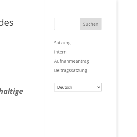
des
Satzung
Intern
Aufnahmeantrag
Beitragssatzung
Wählen
haltige
Sie
eine
Sprache
Benutzername
Passwort