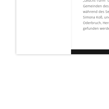
„Leucht-Turm“ d
Gemeinden des 
während des Se
Simona Koß, un
Oderbruch, Her
gefunden werde