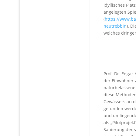
idyllisches Plä
angelegten Spie
(
https://www.b
neutrebbin
). D
welches dringe
Prof. Dr. Edgar
der Einwohner z
naturbelassene
diese Methoden.
Gewässers an de
gefunden werde
und umliegend
als „Pilotproje
Sanierung der 