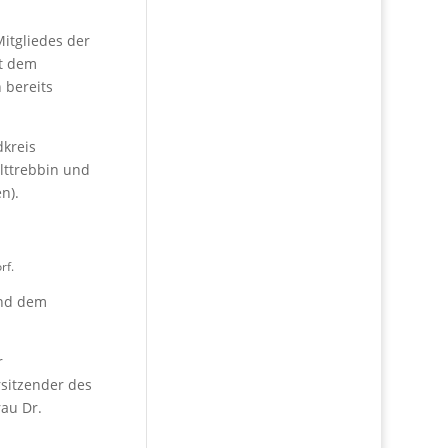
itgliedes der
it dem
 bereits
kreis
lttrebbin und
n).
rf.
und dem
r
sitzender des
rau Dr.