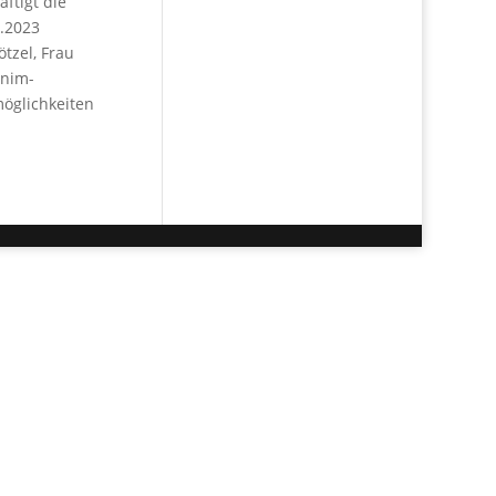
ftigt die
.2023
tzel, Frau
rnim-
möglichkeiten