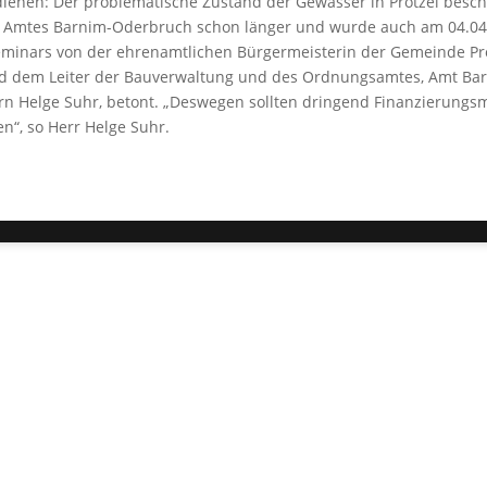
ienen: Der problematische Zustand der Gewässer in Prötzel beschä
Amtes Barnim-Oderbruch schon länger und wurde auch am 04.04
minars von der ehrenamtlichen Bürgermeisterin der Gemeinde Prö
d dem Leiter der Bauverwaltung und des Ordnungsamtes, Amt Ba
rn Helge Suhr, betont. „Deswegen sollten dringend Finanzierungs
n“, so Herr Helge Suhr.