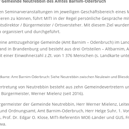
er Gemeinde Neutrebbin des Amtes Barnim-Oderbruch
n Seminarveranstaltungen im jeweiligen Geschäftsbereich eines M
eren zu können, führt MITI in der Regel persönliche Gespräche m
sdirektor / Bürgermeister / Ortsversteher. Mit diesem Ziel wurden
 organisiert und durchgeführt.
 eine amtszugehörige Gemeinde (Amt Barnim – Odenbruch) im Land
nd in Brandenburg und besteht aus drei Ortsteilen – Altbarnim, A
t einer Einwohnerzahl z.Zt. von 1 376 Menschen (s. Landkarte unte
dkarte: Amt Barnim-Oderbruch: Siehe Neutrebbin zwischen Neulewin und Bliesdo
rtretung von Neutrebbin besteht aus zehn Gemeindevertretern 
Bürgermeister, Werner Mielenz (seit 2016).
germeister der Gemeinde Neutrebbin, Herr Werner Mielenz, Leite
und Ordnungsamt, Amt Barnim-Oderbruch, Herr Helge Suhr, 1. Vor
, Prof. Dr. Edgar O. Klose, MITI-Referentin MOE-Länder und GUS, F
ova.