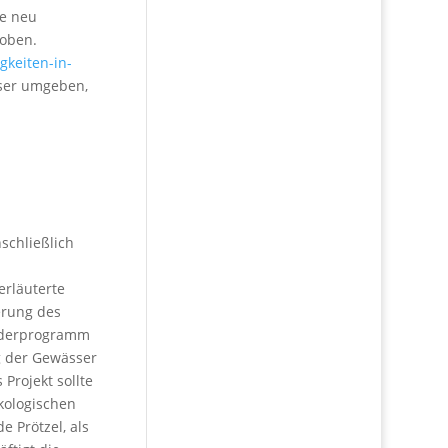
he neu
toben.
keiten-in-
sser umgeben,
schließlich
erläuterte
erung des
örderprogramm
g der Gewässer
 Projekt sollte
ökologischen
 Prötzel, als