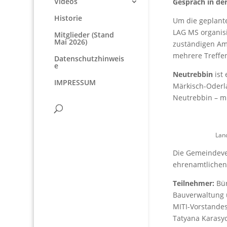
Videos
Gespräch in d
Historie
Um die geplante
LAG MS organisi
Mitglieder (Stand
Mai 2026)
zuständigen Amt
mehrere Treffen
Datenschutzhinweis
e
Neutrebbin
ist
IMPRESSUM
Märkisch-Oderla
Neutrebbin – mi
Lan
Die Gemeindeve
ehrenamtlichen 
Teilnehmer:
Bür
Bauverwaltung 
MITI-Vorstandes
Tatyana Karasy