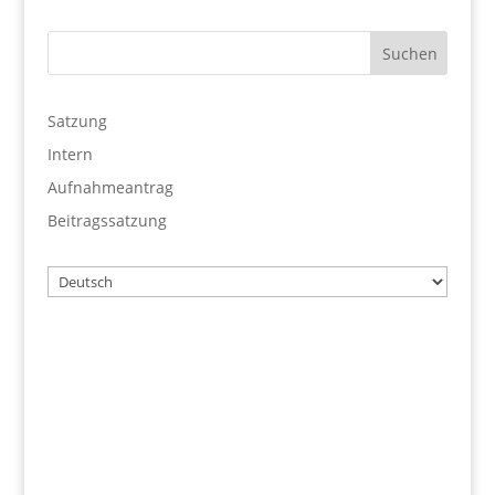
Satzung
Intern
Aufnahmeantrag
Beitragssatzung
Wählen
Sie
eine
Sprache
Benutzername
Passwort