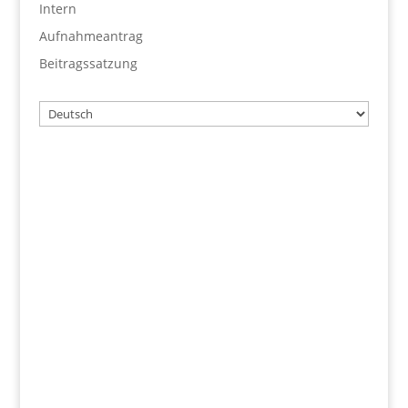
Intern
Aufnahmeantrag
Beitragssatzung
Wählen
Sie
eine
Sprache
Benutzername
Passwort