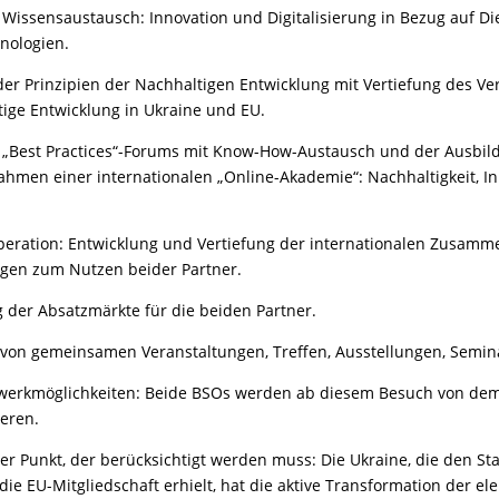
/ Wissensaustausch: Innovation und Digitalisierung in Bezug auf D
hnologien.
der Prinzipien der Nachhaltigen Entwicklung mit Vertiefung des Ve
tige Entwicklung in Ukraine und EU.
s „Best Practices“-Forums mit Know-How-Austausch und der Ausbil
men einer internationalen „Online-Akademie“: Nachhaltigkeit, In
peration: Entwicklung und Vertiefung der internationalen Zusamm
gen zum Nutzen beider Partner.
 der Absatzmärkte für die beiden Partner.
 von gemeinsamen Veranstaltungen, Treffen, Ausstellungen, Semin
werkmöglichkeiten: Beide BSOs werden ab diesem Besuch von de
ieren.
ger Punkt, der berücksichtigt werden muss: Die Ukraine, die den St
die EU-Mitgliedschaft erhielt, hat die aktive Transformation der el