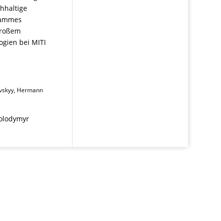
chhaltige
rammes
 großem
ogien bei MITI
kovskyy, Hermann
Volodymyr