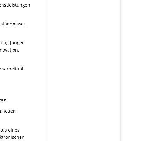
ienstleistungen
rständnisses
dung junger
novation,
enarbeit mit
are.
m neuen
atus eines
ektronischen