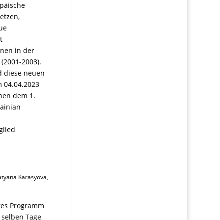
opäische
etzen,
eue
t
nen in der
 (2001-2003).
rd diese neuen
 04.04.2023
chen dem 1.
rainian
glied
Tatyana Karasyova,
etes Programm
m selben Tage