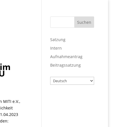
Satzung
Intern
Aufnahmeantrag
 im
Beitragssatzung
EU
Wählen
Sie
eine
Sprache
Benutzername
n MITI e.V.,
lichkeit
01.04.2023
rden:
Passwort