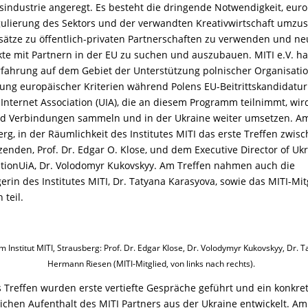
industrie angeregt. Es besteht die dringende Notwendigkeit, eur
ulierung des Sektors und der verwandten Kreativwirtschaft umzus
sätze zu öffentlich-privaten Partnerschaften zu verwenden und n
te mit Partnern in der EU zu suchen und auszubauen. MITI e.V. ha
fahrung auf dem Gebiet der Unterstützung polnischer Organisatio
rung europäischer Kriterien während Polens EU-Beitrittskandidatur
 Internet Association (UIA), die an diesem Programm teilnimmt, wi
d Verbindungen sammeln und in der Ukraine weiter umsetzen. Am
erg, in der Räumlichkeit des Institutes MITI das erste Treffen zwis
zenden, Prof. Dr. Edgar O. Klose, und dem Executive Director of Uk
ationUiA, Dr. Volodomyr Kukovskyy. Am Treffen nahmen auch die
in des Institutes MITI, Dr. Tatyana Karasyova, sowie das MITI-Mit
teil.
m Institut MITI, Strausberg: Prof. Dr. Edgar Klose, Dr. Volodymyr Kukovskyy, Dr. 
Hermann Riesen (MITI-Mitglied, von links nach rechts).
 Treffen wurden erste vertiefte Gespräche geführt und ein konkr
eichen Aufenthalt des MITI Partners aus der Ukraine entwickelt. A