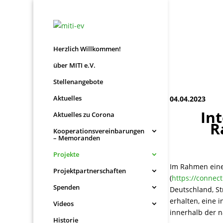
Herzlich Willkommen!
über MITI e.V.
Stellenangebote
Aktuelles
04.04.2023
In
Aktuelles zu Corona
R
Kooperationsvereinbarungen
– Memoranden
Projekte
Im Rahmen eine
Projektpartnerschaften
(
https://connec
Spenden
Deutschland, Str
erhalten, eine 
Videos
innerhalb der n
Historie