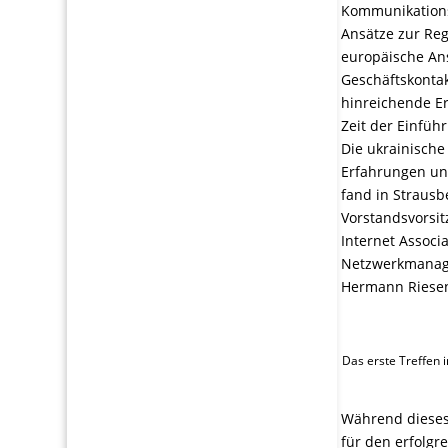
Kommunikations
Ansätze zur Reg
europäische An
Geschäftskontak
hinreichende Er
Zeit der Einfüh
Die ukrainische
Erfahrungen un
fand in Strausb
Vorstandsvorsit
Internet Associ
Netzwerkmanager
Hermann Riesen 
Das erste Treffen i
Während dieses
für den erfolgr