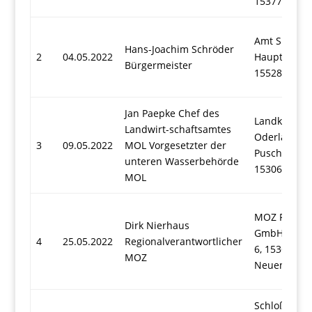
15377 Ober
Amt Spreen
Hans-Joachim Schröder
2
04.05.2022
Hauptstraße
Bürgermeister
15528 Spre
Jan Paepke Chef des
Landkreis M
Landwirt-schaftsamtes
Oderland
3
09.05.2022
MOL Vorgesetzter der
Puschkinpla
unteren Wasserbehörde
15306 Seel
MOL
MOZ Redakt
Dirk Nierhaus
GmbH Haupt
4
25.05.2022
Regionalverantwortlicher
6, 15366
MOZ
Neuenhage
Schloß Treb