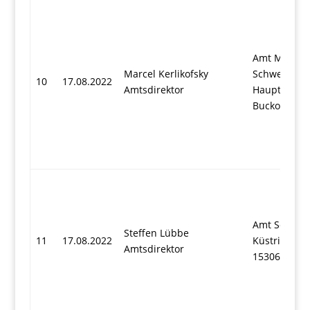
Amt Märkis
Marcel Kerlikofsky
Schweiz
10
17.08.2022
Amtsdirektor
Hauptstraße
Buckow
Amt Seelow
Steffen Lübbe
11
17.08.2022
Küstriner St
Amtsdirektor
15306 Seel