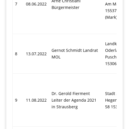
Arne Christiani
7
08.06.2022
Am Marktpla
Bürgermeister
15537 Grün
(Mark)
Landkreis M
Gernot Schmidt Landrat
Oderland
8
13.07.2022
MOL
Puschkinpla
15306 Seel
Dr. Gerold Fierment
Stadt Strau
9
11.08.2022
Leiter der Agenda 2021
Hegemühlen
in Strausberg
58 15344 St