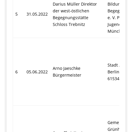
Darius Müller Direktor
Bildungs- u
der west-östlichen
Begegnungs
5
31.05.2022
Begegnungsstätte
e. V. Platz d
Schloss Trebnitz
Jugend 6 15
Müncheber
Stadt Altla
Arno Jaeschke
6
05.06.2022
Berliner All
Bürgermeister
615345 Altl
Gemeinde
Grünheide (