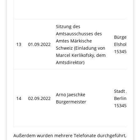
Sitzung des
Amtsausschusses des
Bürgersaal 
Amtes Märkische
13
01.09.2022
Elsholzstraß
Schweiz (Einladung von
15345 Rehfe
Marcel Kerlikofsky, dem
Amtsdirektor)
Stadt Altla
Arno Jaeschke
14
02.09.2022
Berliner All
Bürgermeister
15345 Altla
Außerdem wurden mehrere Telefonate durchgeführt,