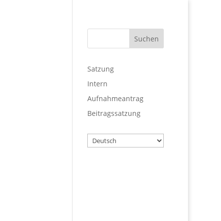
Satzung
Intern
Aufnahmeantrag
Beitragssatzung
Wählen
Sie
eine
Sprache
Benutzername
Passwort