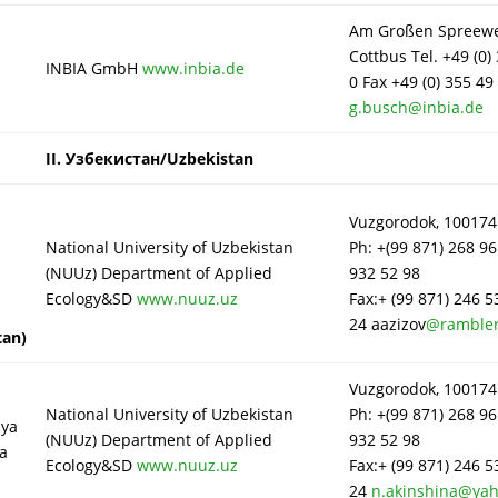
Am Großen Spreewe
Cottbus Tel. +49 (0)
INBIA GmbH
www.inbia.de
0 Fax +49 (0) 355 49
g.busch@inbia.de
II.
Узбекистан/Uzbekistan
Vuzgorodok, 100174
National University of Uzbekistan
Ph: +(99 871) 268 96
(NUUz) Department of Applied
932 52 98
Ecology&SD
www.nuuz.uz
Fax:+ (99 871) 246 5
24 aazizov
@rambler
tan)
Vuzgorodok, 100174
National University of Uzbekistan
Ph: +(99 871) 268 96
lya
(NUUz) Department of Applied
932 52 98
a
Ecology&SD
www.nuuz.uz
Fax:+ (99 871) 246 5
24
n.akinshina@ya