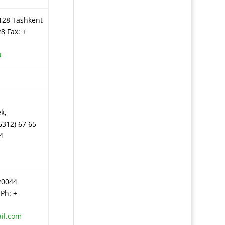
0128 Tashkent
8 Fax: +
u
k,
6312) 67 65
4
20044
 Ph: +
il.com