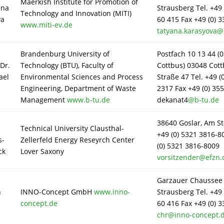
Maerkish Institute for Promotion of
ana
Strausberg Tel. +49 
Technology and Innovation (MITI)
va
60 415 Fax +49 (0) 
www.miti-ev.de
tatyana.karasyova@
Brandenburg University of
Postfach 10 13 44 (
 Dr.
Technology (BTU), Faculty of
Cottbus) 03048 Cott
ael
Environmental Sciences and Process
Straße 47 Tel. +49 (
Engineering, Department of Waste
2317 Fax +49 (0) 35
Management
www.b-tu.de
dekanat4
@
b-
tu.de
38640 Goslar, Am St
-
Technical University Clausthal-
+49 (0) 5321 3816-8
s-
Zellerfeld Energy Reseyrch Center
(0) 5321 3816-8009
ck
Lover Saxony
vorsitzender@efzn.
Garzauer Chaussee 
n
INNO-Concept GmbH
www.inno-
Strausberg Tel. +49 
concept.de
60 416 Fax +49 (0) 
chr@inno-concept.