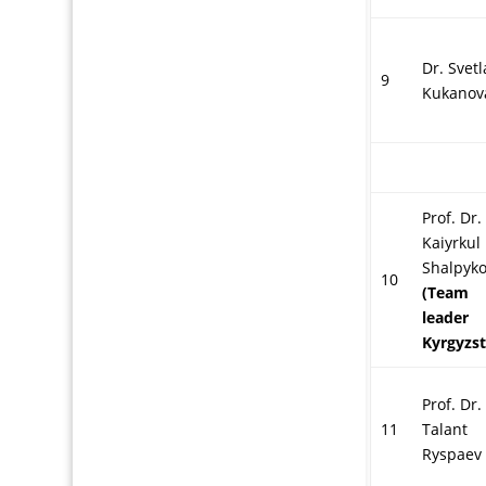
Dr. Svet
9
Kukanov
Prof. Dr.
Kaiyrkul
Shalpyk
10
(Team
leader
Kyrgyzst
Prof. Dr.
11
Talant
Ryspaev