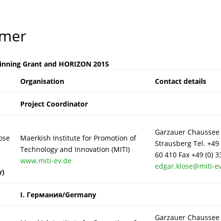
hmer
winning Grant and HORIZON 2015
Organisation
Contact details
Project Coordinator
Garzauer Chaussee 
ose
Maerkish Institute for Promotion of
Strausberg Tel. +49 
Technology and Innovation (MITI)
60 410 Fax +49 (0) 
www.miti-ev.de
edgar.klose@miti-e
y)
I.
Германия/Germany
Garzauer Chaussee 