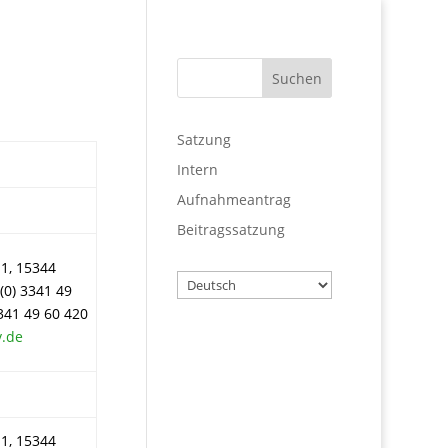
Satzung
Intern
Aufnahmeantrag
Beitragssatzung
1, 15344
Wählen
(0) 3341 49
Sie
3341 49 60 420
eine
v.de
Sprache
Benutzername
1, 15344
Passwort