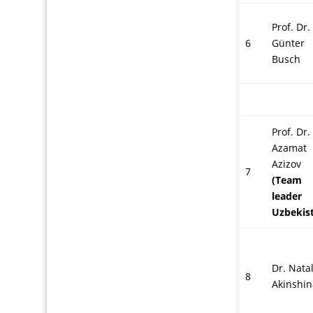
Prof. Dr.
6
Günter
Busch
Prof. Dr.
Azamat
Azizov
7
(Team
leader
Uzbekis
Dr. Nata
8
Akinshin