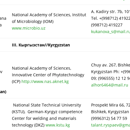
A. Kadiry str. 7b, 1
National Academy of Sciences, Institut
lana
Tel. +(998712) 41922
of Microbiology (IOM)
a
(998712) 419227
www.microbio.uz
kukanova_s@mail.r
III.
Кыргызстан//Kyrgyzstan
Chuy av. 267, Bishke
National Academy of Sciences,
ov
Kyrgyzstan Ph: +(99
Innovative Center of Phytotechnology
09; (996555) 12 12 9
(ICP)
http://www.nas.aknet.kg
alhor6464@mail.ru
an)
National State Technical University
Prospekt Mira 66, 7
(KSTU), German-Kyrgyz competence
Bishkek, Kyrgyzstan
Center for welding and materials
(9996312) 54 77 59
technology (DKZ)
www.kstu.kg
talant.ryspaev@gma