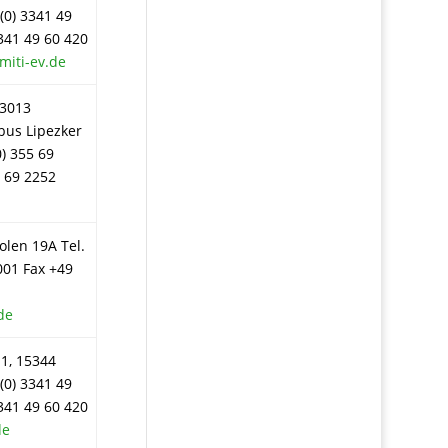
(0) 3341 49
3341 49 60 420
miti-ev.de
03013
bus Lipezker
0) 355 69
5 69 2252
olen 19A Tel.
001 Fax +49
de
1, 15344
(0) 3341 49
3341 49 60 420
de