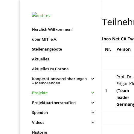
Teilne
Herzlich Willkommen!
Inco Net CA T
über MITI e.V.
Stellenangebote
Nr.
Person
Aktuelles
Aktuelles zu Corona
Prof. Dr.
Kooperationsvereinbarungen
– Memoranden
Edgar Kl
1
(Team
Projekte
leader
Projektpartnerschaften
German
Spenden
Videos
Historie