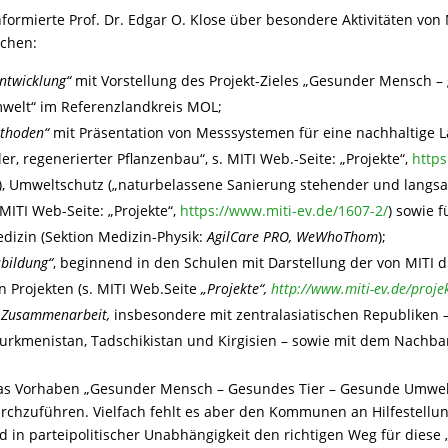
formierte Prof. Dr. Edgar O. Klose über besondere Aktivitäten von M
ichen:
ntwicklung“
mit Vorstellung des Projekt-Zieles „Gesunder Mensch –
welt“ im Referenzlandkreis MOL;
ethoden“
mit Präsentation von Messsystemen für eine nachhaltige L
er, regenerierter Pflanzenbau“, s. MITI Web.-Seite: „Projekte“,
https
), Umweltschutz („naturbelassene Sanierung stehender und langs
 MITI Web-Seite: „Projekte“,
https://www.miti-ev.de/1607-2/
) sowie f
edizin (Sektion Medizin-Physik:
AgilCare PRO, WeWhoThom
);
sbildung“
, beginnend in den Schulen mit Darstellung der von MITI 
 Projekten (s. MITI Web.Seite
„Projekte“,
http://www.miti-ev.de/proje
e Zusammenarbeit,
insbesondere mit zentralasiatischen Republiken 
urkmenistan, Tadschikistan und Kirgisien – sowie mit dem Nachba
 das Vorhaben „Gesunder Mensch – Gesundes Tier – Gesunde Umwel
chzuführen. Vielfach fehlt es aber den Kommunen an Hilfestellu
nd in parteipolitischer Unabhängigkeit den richtigen Weg für diese