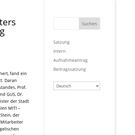
ters
rg
Satzung
Intern
Aufnahmeantrag
Beitragssatzung
ert, fand ein
t. Daran
Wählen
standes, Prof.
Sie
und GUS, Dr.
eine
ster der Stadt
Sprache
Benutzername
len MITI –
Stein, der
 Mitarbeiter
ngelischen
Passwort