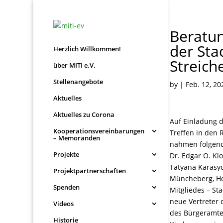
Beratun
der Sta
Herzlich Willkommen!
Streich
über MITI e.V.
Stellenangebote
by
|
Feb. 12, 20
Aktuelles
Aktuelles zu Corona
Auf Einladung d
Kooperationsvereinbarungen
Treffen in den
– Memoranden
nahmen folgende
Projekte
Dr. Edgar O. Kl
Tatyana Karasy
Projektpartnerschaften
Müncheberg, Her
Spenden
Mitgliedes – St
neue Vertreter 
Videos
des Bürgeramtes
Historie