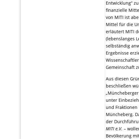
Entwicklung“ zu
finanzielle Mit
von MITI ist abe
Mittel für die 
erläutert MITI 
(lebenslanges L
selbständig anw
Ergebnisse erz
Wissenschaftler
Gemeinschaft z
Aus diesen Grü
beschließen wü
„Müncheberger 
unter Einbezieh
und Fraktionen
Müncheberg. Dab
der Durchführun
MITI e.V. –
wolle
Bevölkerung mit