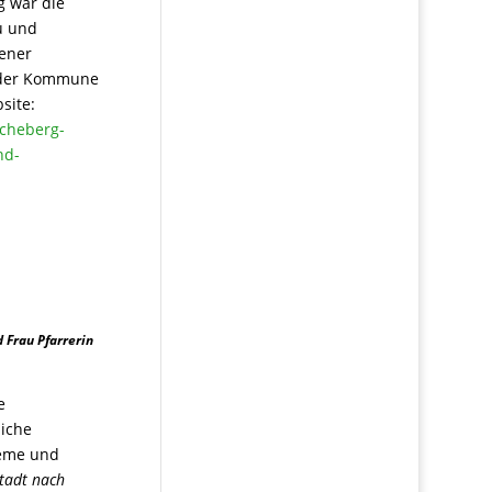
g war die
u und
dener
n der Kommune
site:
ncheberg-
nd-
 Frau Pfarrerin
e
liche
leme und
Stadt nach