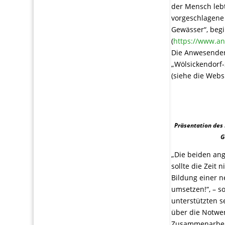
der Mensch lebt
vorgeschlagene
Gewässer“, be
(
https://www.a
Die Anwesenden
„Wölsickendorf
(siehe die Webs
Präsentation des
G
„Die beiden an
sollte die Zeit
Bildung einer n
umsetzen!“, – s
unterstützten s
über die Notwen
Zusammenarbeit