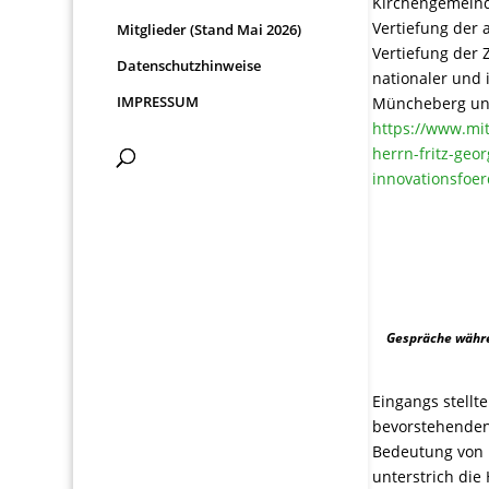
Kirchengemeind
Vertiefung der
Mitglieder (Stand Mai 2026)
Vertiefung der
Datenschutzhinweise
nationaler und
IMPRESSUM
Müncheberg und
https://www.mi
herrn-fritz-geo
innovationsfoe
Gespräche währen
Eingangs stellt
bevorstehenden
Bedeutung von 
unterstrich die