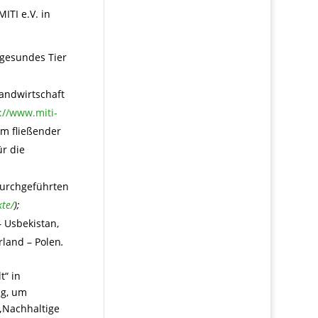
ITI e.V. in
 gesundes Tier
andwirtschaft
://www.miti-
am fließender
ür die
durchgeführten
kte/
);
– Usbekistan,
rland – Polen
.
t“ in
ng, um
 „Nachhaltige