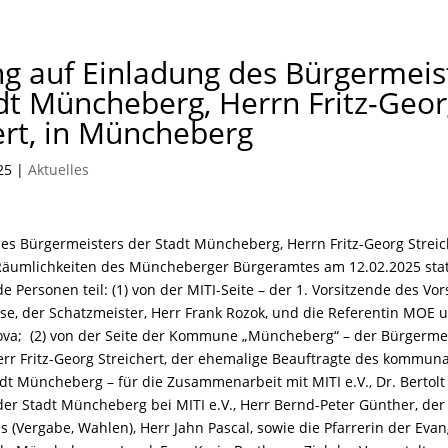
g auf Einladung des Bürgermeis
dt Müncheberg, Herrn Fritz-Geo
ert, in Müncheberg
25
|
Aktuelles
es Bürgermeisters der Stadt Müncheberg, Herrn Fritz-Georg Streich
 Räumlichkeiten des Müncheberger Bürgeramtes am 12.02.2025 stat
 Personen teil: (1) von der MITI-Seite – der 1. Vorsitzende des Vor
ose, der Schatzmeister, Herr Frank Rozok, und die Referentin MOE 
ova; (2) von der Seite der Kommune „Müncheberg“ – der Bürgermei
r Fritz-Georg Streichert, der ehemalige Beauftragte des kommuna
adt Müncheberg – für die Zusammenarbeit mit MITI e.V., Dr. Bertolt 
der Stadt Müncheberg bei MITI e.V., Herr Bernd-Peter Günther, der
 (Vergabe, Wahlen), Herr Jahn Pascal, sowie die Pfarrerin der Eva