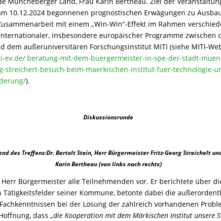
e Müncheberger Land, Frau Karin Bertheau. Ziel der Veranstaltun
 am 10.12.2024 begonnenen prognostischen Erwägungen zu Ausba
 Zusammenarbeit mit einem „Win-Win“-Effekt im Rahmen verschie
 internationaler, insbesondere europäischer Programme zwische
 dem außeruniversitären Forschungsinstitut MITI (siehe MITI-Web
ti-ev.de/ beratung-mit-dem-buergermeister-in-spe-der-stadt-mue
rg-streichert-besuch-beim-maerkischen-institut-fuer-technologie-u
rderung/
).
Diskussionsrunde
d des Treffens:Dr. Bertolt Stein, Herr Bürgermeister Fritz-Georg Streichelt und
Karin Bertheau (von links nach rechts)
e Herr Bürgermeister alle Teilnehmenden vor. Er berichtete über di
 Tätigkeitsfelder seiner Kommune, betonte dabei die außerordent
Fachkenntnissen bei der Lösung der zahlreich vorhandenen Prob
 Hoffnung, dass „
die Kooperation mit dem Märkischen Institut unsere 