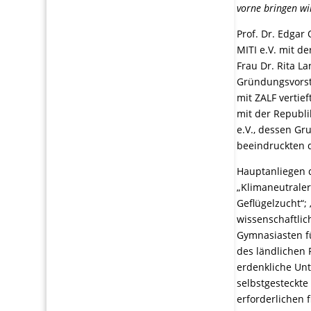
vorne bringen wi
Prof. Dr. Edgar
MITI e.V. mit 
Frau Dr. Rita L
Gründungsvorst
mit ZALF vertie
mit der Republi
e.V., dessen Gr
beeindruckten 
Hauptanliegen d
„Klimaneutraler
Geflügelzucht“;
wissenschaftlic
Gymnasiasten fü
des ländlichen
erdenkliche Unt
selbstgesteckte
erforderlichen 