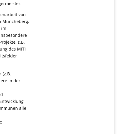
germeister.
menarbeit von
in Müncheberg,
d im
 insbesondere
rojekte, z.B.
hung des MITI
itsfelder
 (z.B.
dere in der
nd
 Entwicklung
Kommunen alle
,
ie