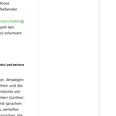
 Klose
fließender
-muencheberg
).
piel des
!)
informiert
nks) und weitere
)
ger, deswegen
ahlen und die
 möchte viel
 Herr Günther,
 und sprachen
 vertiefter
prochen, die