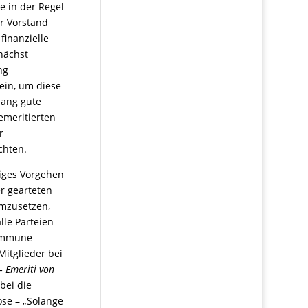
e in der Regel
er Vorstand
finanzielle
nächst
ng
ein, um diese
lang gute
emeritierten
r
chten.
iges Vorgehen
r gearteten
mzusetzen,
lle Parteien
Kommune
Mitglieder bei
– Emeriti von
bei die
ose – „Solange