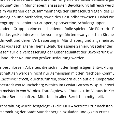
bildung“ der in Müncheberg ansässigen Bevölkerung hilfreich wer
eim Verstehen der Zusammenhänge der Klimaschutzfragen, des Ei
chnologien und Methoden, sowie des Gesundheitswesens. Dabei we
sengruppen, Senioren-Gruppen, Sportvereine, Schülergruppen,
ndene Gruppen eine entscheidende Rolle spielen. Die Pfarrerin, 
te das große Interesse der von ihr geführten evangelischen Kirc
 Umwelt und deren Verbesserung in Müncheberg und allgemein a
 Das vorgeschlagene Thema „Naturbelassene Sanierung stehender
sser“ für die Verbesserung der Lebensqualität der Bevölkerung wi
g ländlicher Räume von großer Bedeutung werden.
 beschlossen, Arbeiten, die sich mit der langfristigen Entwicklu
schäftigen werden, nicht nur gemeinsam mit den Nachbar-Komm
e Zusammenarbeit)
durchzuführen, sondern auch auf die Kooperatio
tnerstadt von Müncheberg Witnica im Powiat Gorzow Wlkp zu erwei
rmeisterin von Witnica, Frau Agnieszka Chudziak, im Voraus in Ken
s ihre Bereitschaft zur Mitarbeit in allen Bereichen mitgeteilt.
anstaltung wurde festgelegt, (1) die MITI – Vertreter zur nächsten 
rsammlung der Stadt Müncheberg einzuladen und (2) ein erstes