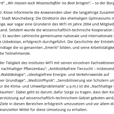
rd“
.
„Wir müssen auch Wissenschaftler ins Boot bringen!“
, – so der Bür
 O. Klose informierte die Anwesenden über die langjährige Zusam
der Stadt Müncheberg: Die Direktorin des ehemaligen Gymnasiums 
ange, war sogar eine Gründerin des MITI im Jahre 2004 und Mitglie
and. Seitdem wurde die wissenschaftlich-technische Kooperation
ft: Es wurden zahlreiche gemeinsame nationale und internationale P
k Usbekistan, erfolgreich durchgeführt. Die Geschichte der Entste
undlage die so genannten „Emeriti“ bilden, und seine Arbeitstätigke
die Teilnehmende.
er Tätigkeit des Institutes MITI mit seinen einzelnen Fachsektionen
 nachhaltiger Pflanzenbau“; „Antibiotikafreie Tierzucht – insbeson
 „Waldökologie“; „Ideologiefreie Energie- und Verkehrswende auf
her Grundlage“; „MedizinPhysik“; „Sensibilisierung von Schülern u
r die Klima- und Umweltproblematik“ u.a.m.) ist die „Nachhaltige
 Raumes“. Dabei geht es darum, dafür Sorge zu tragen, dass den 
erstützung auf wissenschaftlich-technischem Gebiet geboten wird
 Ziele in diesen Bereichen erfolgreich umzusetzen und vor allem d
finanziellen Mittel für diese Umsetzung zu erhalten.