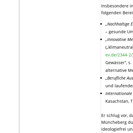
Insbesondere in
folgenden Bere
„Nachhaltige E
– gesunde Um
„Innovative M
(„klimaneutral
ev.de/2344-2/
Gewässer“, s.
alternative M
„Berufliche Au
und laufenden
International
Kasachstan, T
Er schlug vor,
Müncheberg dur
ideologiefrei u