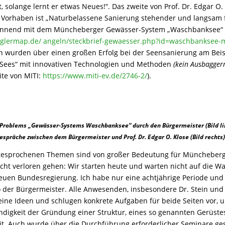
, solange lernt er etwas Neues!“. Das zweite von Prof. Dr. Edgar O.
 Vorhaben ist „Naturbelassene Sanierung stehender und langsam 
ginnend mit dem Müncheberger Gewässer-System „Waschbanksee“
nglermap.de/ angeln/steckbrief-gewaesser.php?id=waschbanksee
 wurden über einen großen Erfolg bei der Seensanierung am Beis
-Sees“ mit innovativen Technologien und Methoden
(kein Ausbaggern
ite von MITI:
https://www.miti-ev.de/2746-2/
).
 Problems „Gewässer-Systems Waschbanksee“ durch den Bürgermeister (Bild li
espräche zwischen dem Bürgermeister und Prof. Dr. Edgar O. Klose (Bild rechts
gesprochenen Themen sind von großer Bedeutung für Müncheber
 nicht verloren gehen: Wir starten heute und warten nicht auf die W
euen Bundesregierung. Ich habe nur eine achtjährige Periode und
o der Bürgermeister. Alle Anwesenden, insbesondere Dr. Stein und
eine Ideen und schlugen konkrete Aufgaben für beide Seiten vor,
digkeit der Gründung einer Struktur, eines so genannten Gerüstes,
. Auch wurde über die Durchführung erforderlicher Seminare ges