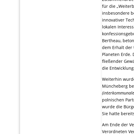
für die „Weiter
insbesondere b
innovativer Te
lokalen Interes
konfessionsgebu
Bertheau, beton
dem Erhalt der
Planeten Erde.
fließender Gewä
die Entwicklun
Weiterhin wurde
Müncheberg be
(interkommunal
polnischen Par
wurde die Bürge
Sie hatte bereit
Am Ende der Ver
Verordneten Ve