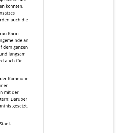
den könnten,
nsatzes
rden auch die
Frau Karin
hengemeinde an
uf dem ganzen
 und langsam
rd auch für
ng der Kommune
unen
n mit der
tern: Darüber
ntnis gesetzt.
Stadt-