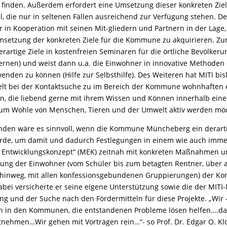
 finden. Außerdem erfordert eine Umsetzung dieser konkreten Ziel
tel, die nur in seltenen Fällen ausreichend zur Verfügung stehen. D
r in Kooperation mit seinen Mit-gliedern und Partnern in der Lage, 
Umsetzung der konkreten Ziele für die Kommune zu akquirieren. Zu
derartige Ziele in kostenfreien Seminaren für die örtliche Bevölkeru
ernen) und weist dann u.a. die Einwohner in innovative Methoden 
enden zu können (Hilfe zur Selbsthilfe). Des Weiteren hat MITI bis
ielt bei der Kontaktsuche zu im Bereich der Kommune wohnhaften 
n, die liebend gerne mit ihrem Wissen und Können innerhalb eine
um Wohle von Menschen, Tieren und der Umwelt aktiv werden mö
nden wäre es sinnvoll, wenn die Kommune Müncheberg ein derart
rde, um damit und dadurch Festlegungen in einem wie auch imme
Entwicklungskonzept“ (MEK) zeitnah mit konkreten Maßnahmen u
ung der Einwohner (vom Schüler bis zum betagten Rentner, über a
 hinweg, mit allen konfessionsgebundenen Gruppierungen) der 
ei versicherte er seine eigene Unterstützung sowie die der MITI-
g und der Suche nach den Fördermitteln für diese Projekte. „Wir
n in den Kommunen, die entstandenen Probleme lösen helfen….da
nehmen…Wir gehen mit Vorträgen rein…“- so Prof. Dr. Edgar O. Kl