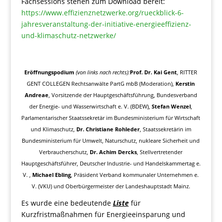
Fachsessions stehen zum Download bereit:
https://www.effizienznetzwerke.org/rueckblick-6-
jahresveranstaltung-der-initiative-energieeffizienz-
und-klimaschutz-netzwerke/
Eröffnungspodium
(von links nach rechts):
Prof. Dr. Kai Gent
, RITTER
GENT COLLEGEN Rechtsanwälte PartG mbB (Moderation),
Kerstin
Andreae
, Vorsitzende der Hauptgeschäftsführung, Bundesverband
der Energie- und Wasserwirtschaft e. V. (BDEW),
Stefan Wenzel
,
Parlamentarischer Staatssekretär im Bundesministerium für Wirtschaft
und Klimaschutz,
Dr. Christiane Rohleder
, Staatssekretärin im
Bundesministerium für Umwelt, Naturschutz, nukleare Sicherheit und
Verbraucherschutz,
Dr. Achim Dercks
, Stellvertretender
Hauptgeschäftsführer, Deutscher Industrie- und Handelskammertag e.
V. ,
Michael Ebling
, Präsident Verband kommunaler Unternehmen e.
V. (VKU) und Oberbürgermeister der Landeshauptstadt Mainz.
Es wurde eine bedeutende
Liste
für
Kurzfristmaßnahmen für Energieeinsparung und