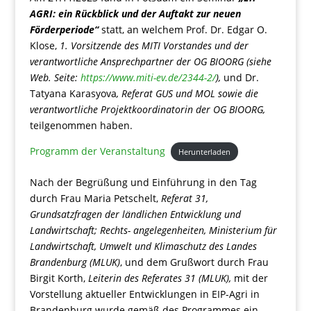
AGRI: ein Rückblick und der Auftakt zur neuen
Förderperiode“
statt, an welchem Prof. Dr. Edgar O.
Klose,
1. Vorsitzende des MITI Vorstandes und der
verantwortliche Ansprechpartner der OG BIOORG (siehe
Web. Seite:
https://www.miti-ev.de/2344-2/
),
und Dr.
Tatyana Karasyova
, Referat GUS und MOL sowie die
verantwortliche Projektkoordinatorin der OG BIOORG,
teilgenommen haben.
Programm der Veranstaltung
Herunterladen
Nach der Begrüßung und Einführung in den Tag
durch Frau Maria Petschelt,
Referat 31,
Grundsatzfragen der ländlichen Entwicklung und
Landwirtschaft; Rechts- angelegenheiten, Ministerium für
Landwirtschaft, Umwelt und Klimaschutz des Landes
Brandenburg (MLUK)
, und dem Grußwort durch Frau
Birgit Korth,
Leiterin des Referates 31 (MLUK),
mit der
Vorstellung aktueller Entwicklungen in EIP-Agri in
Brandenburg wurde gemäß des Programmes ein