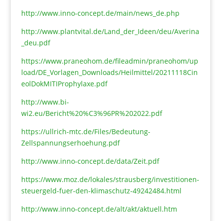
http://www.inno-concept.de/main/news_de.php
http://www.plantvital.de/Land_der_Ideen/deu/Averina
_deu.pdf
https://www.praneohom.de/fileadmin/praneohom/up
load/DE_Vorlagen_Downloads/Heilmittel/20211118Cin
eolDokMITIProphylaxe.pdf
http://www.bi-
wi2.eu/Bericht%20%C3%96PR%202022.pdf
https://ullrich-mtc.de/Files/Bedeutung-
Zellspannungserhoehung.pdf
http://www.inno-concept.de/data/Zeit.pdf
https://www.moz.de/lokales/strausberg/investitionen-
steuergeld-fuer-den-klimaschutz-49242484.html
http://www.inno-concept.de/alt/akt/aktuell.htm