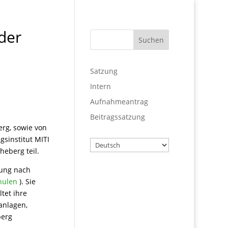
der
Satzung
Intern
Aufnahmeantrag
Beitragssatzung
erg, sowie von
sinstitut MITI
Wählen
heberg teil.
Sie
eine
tung nach
Sprache
Benutzername
hulen
). Sie
tet ihre
lanlagen,
berg
Passwort