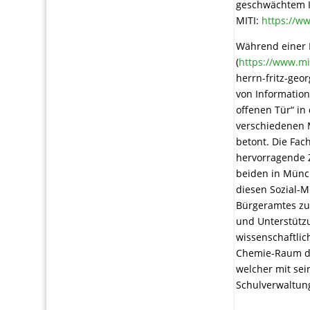
geschwächtem I
MITI:
https://ww
Während einer
(
https://www.mi
herrn-fritz-ge
von Informatio
offenen Tür“ in
verschiedenen 
betont. Die Fach
hervorragende 
beiden in Münch
diesen Sozial-M
Bürgeramtes zu 
und Unterstützu
wissenschaftlic
Chemie-Raum de
welcher mit sei
Schulverwaltung