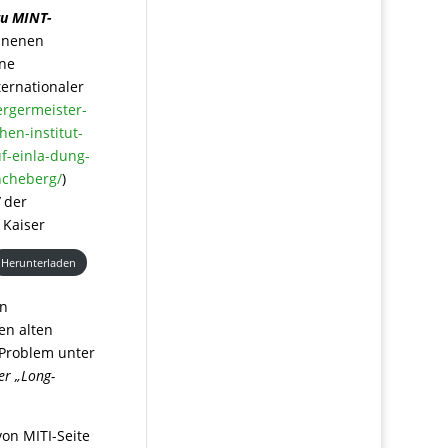
zu MINT-
onnenen
une
ernationaler
ergermeister-
en-institut-
f-einla-dung-
ncheberg/
)
“
der
 Kaiser
Herunterladen
in
en alten
 Problem unter
er „Long-
on MITI-Seite