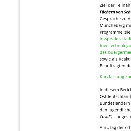
Ziel der Teilna
Fächern von Sch
Gespräche zu A
Müncheberg mit
Programme (sie
in-spe-der-stad
fuer-technolog
des-buergermei
sowie als Reakt
Beauftragten de
Kurzfassung zur
In diesem Beri
Ostdeutschland,
Bundesländern 
den Jugendlic
Covid“) –
angesp
Am „Tag der of