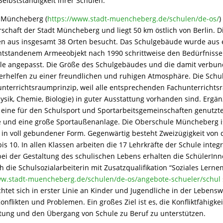
Selbstständigkeit ihrer Schulen.
 Müncheberg (
https://www.stadt-muencheberg.de/schulen/de-os/
)
rschaft der Stadt Müncheberg und liegt 50 km östlich von Berlin. D
en aus insgesamt 38 Orten besucht. Das Schulgebäude wurde aus 
entstandenem Armeeobjekt nach 1990 schrittweise den Bedürfnisse
e angepasst. Die Größe des Schulgebäudes und die damit verbu
erhelfen zu einer freundlichen und ruhigen Atmosphäre. Die Schul
nterrichtsraumprinzip, weil alle entsprechenden Fachunterricht
ysik, Chemie, Biologie) in guter Ausstattung vorhanden sind. Ergän
eine für den Schulsport und Sportarbeitsgemeinschaften genutzt
 und eine große Sportaußenanlage. Die Oberschule Müncheberg i
in voll gebundener Form. Gegenwärtig besteht Zweizügigkeit von 
is 10. In allen Klassen arbeiten die 17 Lehrkräfte der Schule integ
ei der Gestaltung des schulischen Lebens erhalten die SchülerInn
h die Schulsozialarbeiterin mit Zusatzqualifikation “Soziales Lerne
ww.stadt-muencheberg.de/schulen/de-os/angebote-schueler/schul s
ichtet sich in erster Linie an Kinder und Jugendliche in der Lebensw
Konflikten und Problemen. Ein großes Ziel ist es, die Konfliktfähigkei
tung und den Übergang von Schule zu Beruf zu unterstützen.