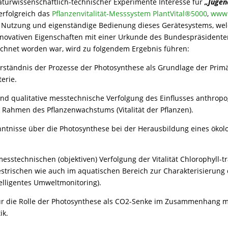
aturwissenschaftlich-technischer Experimente Interesse für
„Jugen
erfolgreich das
Pflanzenvitalität-Messsystem PlantVital®5000
,
www.
ie Nutzung und eigenständige Bedienung dieses Gerätesystems, wel
novativen Eigenschaften mit einer Urkunde des Bundespräsidenten
ichnet worden war, wird zu folgendem Ergebnis führen:
Verständnis der Prozesse der Photosynthese als Grundlage der Pri
erie.
und qualitative messtechnische Verfolgung des Einflusses anthrop
ahmen des Pflanzenwachstums (Vitalität der Pflanzen).
enntnisse über die Photosynthese bei der Herausbildung eines ökol
esstechnischen (objektiven) Verfolgung der Vitalität Chlorophyll-
estrischen wie auch im aquatischen Bereich zur Charakterisierung
elligentes Umweltmonitoring).
für die Rolle der Photosynthese als CO2-Senke im Zusammenhang m
ik.