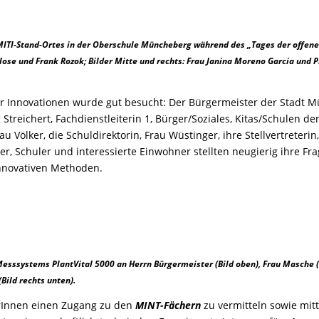
MITI-Stand-Ortes in der Oberschule Müncheberg
während des „Tages der offene
Klose und Frank Rozok;
Bilder Mitte und rechts: Frau Janina Moreno Garcia und Pr
er Innovationen wurde gut besucht: Der Bürgermeister der Stadt 
 Streichert, Fachdienstleiterin 1, Bürger/Soziales, Kitas/Schulen de
u Völker, die Schuldirektorin, Frau Wüstinger, ihre Stellvertreterin
rer, Schuler und interessierte Einwohner stellten neugierig ihre Fr
innovativen Methoden.
esssystems PlantVital 5000 an Herrn Bürgermeister (Bild oben), Frau Masche (
Bild rechts unten).
rInnen einen Zugang zu den
MINT-Fächern
zu vermitteln sowie mitt