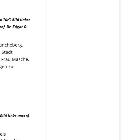
n Tür“:
Bild links:
of. Dr. Edgar O.
Müncheberg,
r Stadt
, Frau Masche,
agen zu
Bild links unten)
els