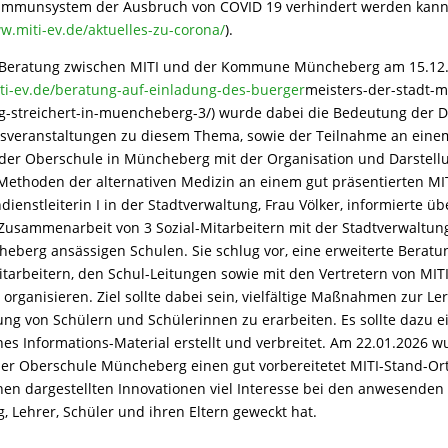
mmunsystem der Ausbruch von COVID 19 verhindert werden kann (
w.miti-ev.de/aktuelles-zu-corona/
).
 Beratung zwischen MITI und der Kommune Müncheberg am 15.12
ti-ev.de/beratung-auf-einladung-des-buerger
meisters-der-stadt-
org-streichert-in-muencheberg-3/) wurde dabei die Bedeutung der
nsveranstaltungen zu diesem Thema, sowie der Teilnahme an eine
 der Oberschule in Müncheberg mit der Organisation und Darstell
Methoden der alternativen Medizin an einem gut präsentierten MI
dienstleiterin I in der Stadtverwaltung, Frau Völker, informierte üb
Zusammenarbeit von 3 Sozial-Mitarbeitern mit der Stadtverwaltun
eberg ansässigen Schulen. Sie schlug vor, eine erweiterte Berat
itarbeitern, den Schul-Leitungen sowie mit den Vertretern von MIT
organisieren. Ziel sollte dabei sein, vielfältige Maßnahmen zur L
ng von Schülern und Schülerinnen zu erarbeiten. Es sollte dazu e
hes Informations-Material erstellt und verbreitet. Am 22.01.2026 
r Oberschule Müncheberg einen gut vorbereitetet MITI-Stand-Ort 
nen dargestellten Innovationen viel Interesse bei den anwesenden 
, Lehrer, Schüler und ihren Eltern geweckt hat.