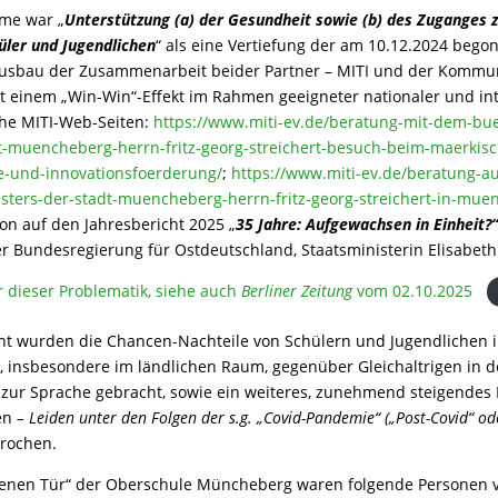
hme war „
Unterstützung (a) der Gesundheit sowie (b) des Zuganges 
üler und Jugendlichen
“ als eine Vertiefung der am 10.12.2024 beg
usbau der Zusammenarbeit beider Partner – MITI und der Komm
 einem „Win-Win“-Effekt im Rahmen geeigneter nationaler und int
he MITI-Web-Seiten:
https://www.miti-ev.de/beratung-mit-dem-bu
t-muencheberg-herrn-fritz-georg-streichert-besuch-beim-maerkisch
ie-und-innovationsfoerderung/
;
https://www.miti-ev.de/beratung-au
sters-der-stadt-muencheberg-herrn-fritz-georg-streichert-in-mue
ion auf den Jahresbericht 2025 „
35 Jahre: Aufgewachsen in Einheit?
r Bundesregierung für Ostdeutschland, Staatsministerin Elisabeth
 dieser Problematik, siehe auch
Berliner Zeitung
vom 02.10.2025
cht wurden die Chancen-Nachteile von Schülern und Jugendlichen 
 insbesondere im ländlichen Raum, gegenüber Gleichaltrigen in d
zur Sprache gebracht, sowie ein weiteres, zunehmend steigendes
hen
– Leiden unter den Folgen der s.g. „Covid-Pandemie“ („Post-Covid“ od
rochen.
fenen Tür“ der Oberschule Müncheberg waren folgende Personen v