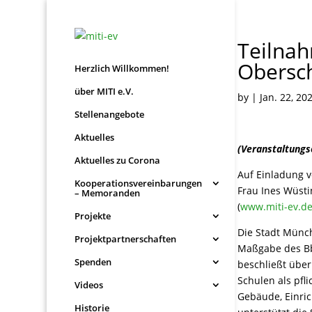
Teilnah
Obersc
Herzlich Willkommen!
über MITI e.V.
by
|
Jan. 22, 20
Stellenangebote
Aktuelles
(Veranstaltung
Aktuelles zu Corona
Auf Einladung v
Kooperationsvereinbarungen
Frau Ines Wüsti
– Memoranden
(
www.miti-ev.d
Projekte
Die Stadt Münc
Projektpartnerschaften
Maßgabe des B
Spenden
beschließt über
Schulen als pfl
Videos
Gebäude, Einric
Historie