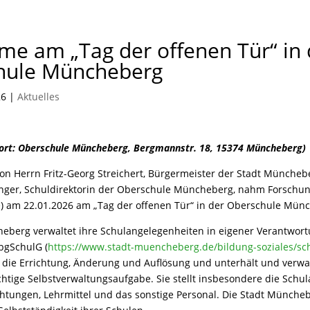
me am „Tag der offenen Tür“ in 
hule Müncheberg
26
|
Aktuelles
sort: Oberschule Müncheberg, Bergmannstr. 18, 15374 Müncheberg)
on Herrn Fritz-Georg Streichert, Bürgermeister der Stadt Müncheb
nger, Schuldirektorin der Oberschule Müncheberg, nahm Forschung
e
) am 22.01.2026 am „Tag der offenen Tür“ in der Oberschule Münc
heberg verwaltet ihre Schulangelegenheiten in eigener Verantwor
bgSchulG (
https://www.stadt-muencheberg.de/bildung-soziales/sc
 die Errichtung, Änderung und Auflösung und unterhält und verwal
ichtige Selbstverwaltungsaufgabe. Sie stellt insbesondere die Schu
htungen, Lehrmittel und das sonstige Personal. Die Stadt Münche