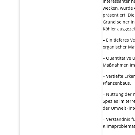
interessanter n
wecken, wurde 
präsentiert. D
Grund seiner in
Köhler ausgeze
– Ein tieferes 
organischer Mat
– Quantitative 
Maßnahmen im R
– Vertiefte Erk
Pflanzenbaus.
– Nutzung der m
Spezies im terr
der Umwelt (int
– Verständnis 
Klimaproblemat