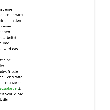
 ist eine
ie Schule wird
einem in den
n einer
ndenen
e arbeitet
sräume
zt wird das
e
st eine
der
rativ. Große
en, Lehrkräfte
n”, Frau Karen
ozialarbeit
).
elt Schule. Sie
t, die