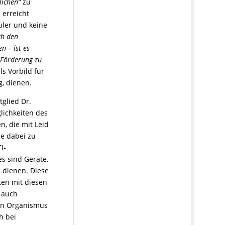
lichen“
zu
 erreicht
ler und keine
ch den
n – ist es
e Förderung zu
s Vorbild für
, dienen.
tglied Dr.
glichkeiten des
n, die mit Leid
e dabei zu
I-
es sind Geräte,
 dienen. Diese
ten mit diesen
n auch
en Organismus
h bei