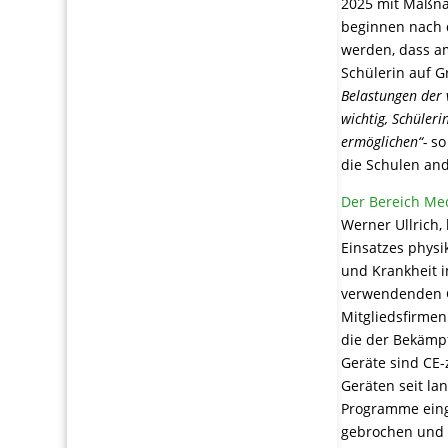
2025 mit Maßn
beginnen nach 
werden, dass a
Schülerin auf 
Belastungen der 
wichtig, Schüler
ermöglichen“-
so
die Schulen an
Der Bereich Med
Werner Ullrich,
Einsatzes physi
und Krankheit 
verwendenden Ge
Mitgliedsfirmen
die der Bekämp
Geräte sind CE-
Geräten seit la
Programme eing
gebrochen und 