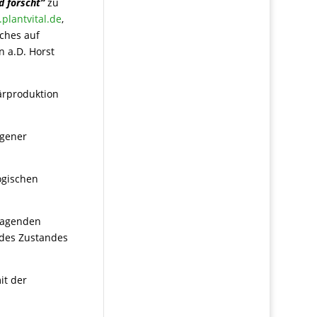
d forscht“
zu
plantvital.de
,
ches auf
 a.D. Horst
märproduktion
ogener
ogischen
tragenden
 des Zustandes
it der