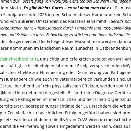
ahmen zur „
Beseitigung von Wohlfühl-Defiziten bei Schülern und Jugend
dem Motto „
Es gibt Nichts Gutes – es sei denn man tut es
!“ Es muss
m Schuljahresende 2026 in den Schulen dieser Kommune kein Schü
Grund von äußeren Umständen das Klassenziel verfehlt:
„Gerade na
vergangenen Jahre – insbesondere durch Pandemie und Post-Covid-Folge
innen und Schüler in ihrer Entwicklung zu stärken und ihnen individuell
 der Bürgermeister. Die Erfolge dieser Maßnahmen werden dann al
derer Kommunen im ländlichen Raum, zunächst in Ostbrandenburg
izinPhysik bei MITI
, umsichtig und erfolgreich geleitet von MITI-Mi
 beschäftigt sich seit einigen Jahren mit Erfolg versprechenden Mö
kalischer Effekte zur Eliminierung oder Dezimierung von Pathogene
im Humanbereich wie auch im Veterinärbereich verbunden sind. Di
räte, beruhend auf rein physikalischen Effekten, werden von MIT
 (kleine Unternehmen) hergestellt. Es sind keine Diagnose-Geräte, 
fung von Pathogenen im menschlichen und tierischen Organismus
zertifiziert (Niederspannungsrichtlinie der EU). Nachdem die Arbei
nger Zeit vielfach zu beachtlichen Erfolgen geführt haben, sind nu
esetzt worden, mit denen die RNA von CoV2-Viren im menschlich
damit die Vermehrung soweit eingedämmt werden kann, dass auc