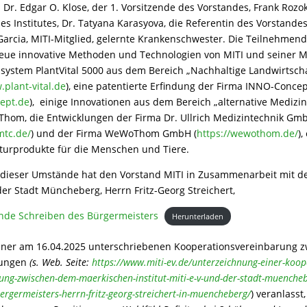
 Dr. Edgar O. Klose, der 1. Vorsitzende des Vorstandes, Frank Rozok
es Institutes, Dr. Tatyana Karasyova, die Referentin des Vorstandes
arcia, MITI-Mitglied, gelernte Krankenschwester. Die Teilnehmen
eue innovative Methoden und Technologien von MITI und seiner Mi
system PlantVital 5000 aus dem Bereich „Nachhaltige Landwirtsch
plant-vital.de
), eine patentierte Erfindung der Firma INNO-Conc
ept.de
), einige Innovationen aus dem Bereich „alternative Medizin
om, die Entwicklungen der Firma Dr. Ullrich Medizintechnik Gm
-mtc.de/
) und der Firma WeWoThom GmbH (
https://wewothom.de/
)
turprodukte für die Menschen und Tiere.
 dieser Umstände hat den Vorstand MITI in Zusammenarbeit mit 
er Stadt Müncheberg, Herrn Fritz-Georg Streichert,
nde Schreiben des Bürgermeisters
Herunterladen
 einer am 16.04.2025 unterschriebenen Kooperationsvereinbarung 
tungen
(s. Web. Seite:
https://www.miti-ev.de/unterzeichnung-einer-koop
ung-zwischen-dem-maerkischen-institut-miti-e-v-und-der-stadt-muencheb
ergermeisters-herrn-fritz-georg-streichert-in-muencheberg/
) veranlasst