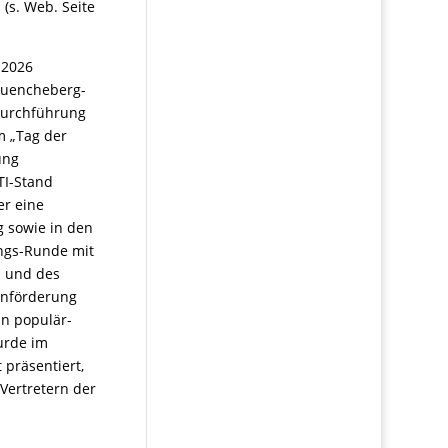
s. Web. Seite
.2026
muencheberg-
 Durchführung
m „Tag der
ung
TI-Stand
er eine
g sowie in den
ungs-Runde mit
I und des
ernförderung
in populär-
wurde im
präsentiert,
Vertretern der