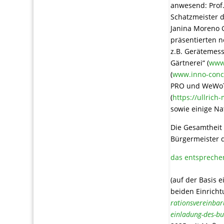
anwesend: Prof.
Schatzmeister d
Janina Moreno G
präsentierten n
z.B. Gerätemess
Gärtnerei“ (
www.
(
www.inno-conc
PRO und WeWoTh
(
https://ullrich
sowie einige Na
Die Gesamtheit
Bürgermeister d
das entspreche
(auf der Basis
beiden Einrich
rationsvereinbar
einladung-des-bu