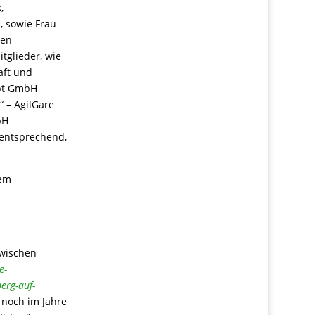
,
, sowie Frau
den
tglieder, wie
aft und
ept GmbH
“ – AgilGare
bH
, entsprechend,
dem
zwischen
e-
erg-auf-
, noch im Jahre