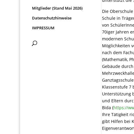
unterstützt die 
Mitglieder (Stand Mai 2026)
Die Oberschule
Datenschutzhinweise
Schule in Träge
von SchülerInn
IMPRESSUM
70iger Jahren 
modernen Schul
Möglichkeiten v
nach dem Fachu
(Mathematik, Ph
Gebäude durch 
Mehrzweckhalle
Ganztagsschule 
Klassenstufe 7 b
Unterstützung b
und Eltern durc
Bida (
https://w
Ihre Tätigkeit r
gibt Hilfen bei 
Eigenverantwor