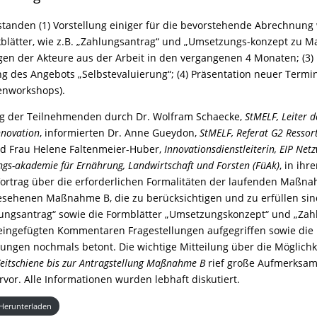
standen (1) Vorstellung einiger für die bevorstehende Abrechnung
blätter, wie z.B. „Zahlungsantrag“ und „Umsetzungs-konzept zu 
ngen der Akteure aus der Arbeit in den vergangenen 4 Monaten; (3)
 des Angebots „Selbstevaluierung“; (4) Präsentation neuer Termi
enworkshops).
 der Teilnehmenden durch Dr. Wolfram Schaecke,
StMELF, Leiter d
nnovation
, informierten Dr. Anne Gueydon,
StMELF, Referat G2 Ressor
d Frau Helene Faltenmeier-Huber,
Innovationsdienstleiterin, EIP Net
ngs-akademie für Ernährung, Landwirtschaft und Forsten (FüAk)
, in ihr
rtrag über die erforderlichen Formalitäten der laufenden Maßn
esehenen Maßnahme B, die zu berücksichtigen und zu erfüllen sin
lungsantrag“ sowie die Formblätter „Umsetzungskonzept“ und „Zah
eingefügten Kommentaren Fragestellungen aufgegriffen sowie di
ungen nochmals betont. Die wichtige Mitteilung über die Möglichk
eitschiene bis zur Antragstellung Maßnahme B
rief große Aufmerksam
or. Alle Informationen wurden lebhaft diskutiert.
Herunterladen