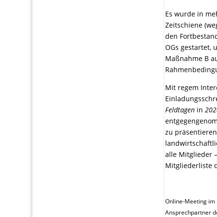
Es wurde in meh
Zeitschiene (we
den Fortbestand
OGs gestartet,
Maßnahme B aus
Rahmenbedingun
Mit regem Inte
Einladungsschr
Feldtagen
in
202
entgegengenomme
zu präsentieren
landwirtschaft
alle Mitglieder 
Mitgliederliste
Online-Meeting im 
Ansprechpartner 