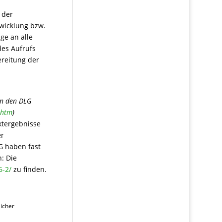
 der
twicklung bzw.
ge an alle
des Aufrufs
ereitung der
.
n den DLG
.htm
)
ktergebnisse
er
G haben fast
n: Die
6-2/
zu finden.
licher