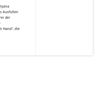
atyana
as Ausfüllen
rer der
e
n Hand“, die