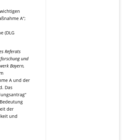
 wichtigen
Maßnahme A“;
ne (DLG
es Referats
tforschung und
zwerk Bayern,
em
ahme A und der
d. Das
lungsantrag“
e Bedeutung
eit der
keit und