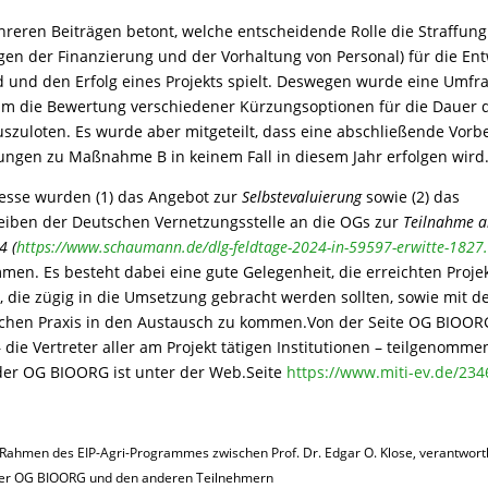
reren Beiträgen betont, welche entscheidende Rolle die Straffung
gen der Finanzierung und der Vorhaltung von Personal) für die En
 und den Erfolg eines Projekts spielt. Deswegen wurde eine Umfra
 um die Bewertung verschiedener Kürzungsoptionen für die Dauer 
zuloten. Es wurde aber mitgeteilt, dass eine abschließende Vorb
gen zu Maßnahme B in keinem Fall in diesem Jahr erfolgen wird
resse wurden (1) das Angebot zur
Selbstevaluierung
sowie (2) das
eiben der Deutschen Vernetzungsstelle an die OGs zur
Teilnahme a
4 (
https://www.schaumann.de/dlg-feldtage-2024-in-59597-erwitte-1827
n. Es besteht dabei eine gute Gelegenheit, die erreichten Proje
, die zügig in die Umsetzung gebracht werden sollten, sowie mit d
lichen Praxis in den Austausch zu kommen.Von der Seite OG BIOOR
– die Vertreter aller am Projekt tätigen Institutionen – teilgenomme
 der OG BIOORG ist unter der Web.Seite
https://www.miti-ev.de/234
Rahmen des EIP-Agri-Programmes zwischen Prof. Dr. Edgar O. Klose, verantwort
der OG BIOORG und den anderen Teilnehmern