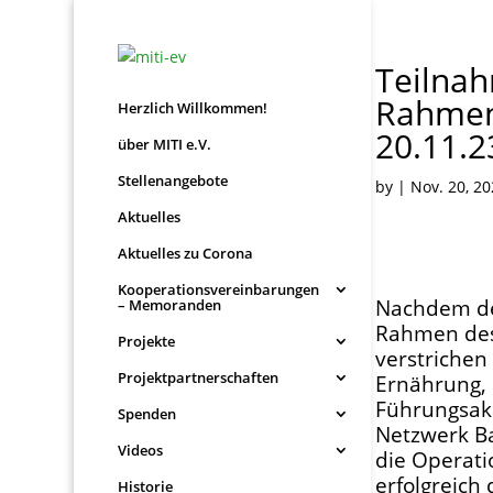
Teilna
Rahmen
Herzlich Willkommen!
20.11.2
über MITI e.V.
Stellenangebote
by
|
Nov. 20, 2
Aktuelles
Aktuelles zu Corona
Kooperationsvereinbarungen
Nachdem der
– Memoranden
Rahmen des 
Projekte
verstrichen
Projektpartnerschaften
Ernährung, 
Führungsaka
Spenden
Netzwerk B
Videos
die Operati
erfolgreich
Historie