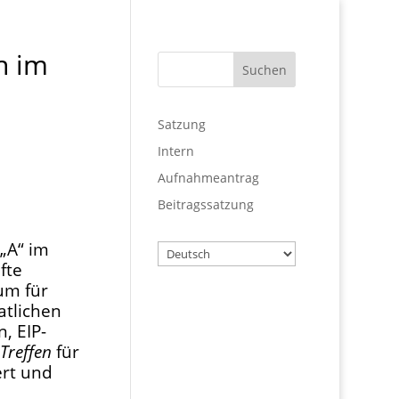
n im
Satzung
Intern
Aufnahmeantrag
Beitragssatzung
„A“ im
Wählen
fte
Sie
um für
eine
atlichen
Sprache
Benutzername
, EIP-
-Treffen
für
ert und
Passwort