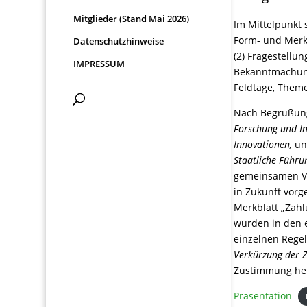
Mitglieder (Stand Mai 2026)
Im Mittelpunkt 
Form- und Merk
Datenschutzhinweise
(2) Fragestellu
IMPRESSUM
Bekanntmachung
Feldtage, Them
Nach Begrüßung
Forschung und I
Innovationen,
un
Staatliche Führu
gemeinsamen Vo
in Zukunft vorg
Merkblatt „Zah
wurden in den 
einzelnen Regel
Verkürzung der Z
Zustimmung herv
Präsentation