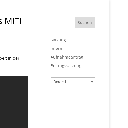
s MITI
Satzung
Intern
Aufnahmeantrag
beit in der
Beitragssatzung
Wählen
Sie
eine
Sprache
Benutzername
Passwort